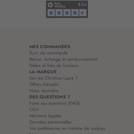
f
o
r
m
a
t
i
MES COMMANDES
o
Suivi de commande
n
Retour, échange et remboursement
:
Délais et frais de livraison
LA MARQUE
Qui est Christine Laure ?
Offres d'emploi
Nous rejoindre
DES QUESTIONS ?
Foire aux questions (FAQ)
CGV
Mentions légales
Données personnelles
Vos préférences en matière de cookies