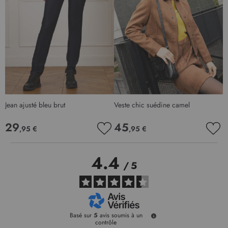
Jean ajusté bleu brut
Veste chic suédine camel
29
45
,95 €
,95 €
AJOUTER
AJO
À
À
MA
MA
4.4
LISTE
LIS
/
5
D’ENVIE
D’E
Basé sur
5
avis soumis à un
contrôle