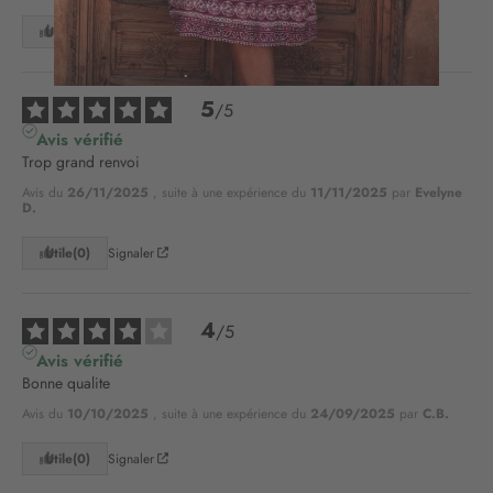
o
n
Utile
(0)
Signaler
à
n
o
5
/
5
t
Avis vérifié
r
Trop grand renvoi
e
l
Avis du
26/11/2025
, suite à une expérience du
11/11/2025
par
Evelyne
D.
e
t
Utile
(0)
Signaler
t
r
e
4
/
5
d
’
Avis vérifié
i
Bonne qualite
n
Avis du
10/10/2025
, suite à une expérience du
24/09/2025
par
C.B.
f
o
Utile
(0)
Signaler
r