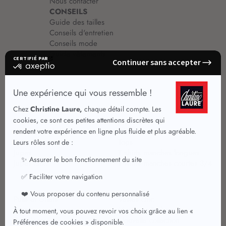
Nous contacter
CONSEILS
Guide des tailles
Conseils d'entretien
Conseils mode
Guide vêtements
Vêtements pour femmes
Jupes été
Vêtements de qualité
Chemisiers
Robes
Tops
Jupes
T shirts manches longues
Jupes chic
T shirts manches courtes 3/4
Pulls et Gilets
Vestes chic
Jeans
Manteaux Parkas
Pantalons
Nouvelle collection