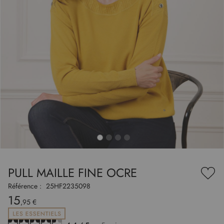
to
nning
e
PULL MAILLE FINE OCRE
es
Ajou
ry
à
Référence :
25HF2235098
ma
15
liste
,95 €
d’en