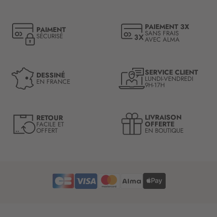
p
t
PAIEMENT 3X
PAIMENT
i
SANS FRAIS
SÉCURISÉ
AVEC ALMA
o
n
à
n
SERVICE CLIENT
DESSINÉ
LUNDI-VENDREDI
o
EN FRANCE
9H-17H
t
r
e
LIVRAISON
RETOUR
l
OFFERTE
FACILE ET
OFFERT
EN BOUTIQUE
e
t
t
r
e
d
’
i
n