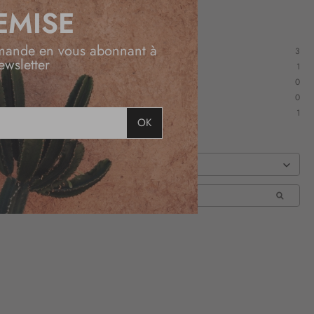
EMISE
mande en vous abonnant à
3
ewsletter
1
0
0
1
OK