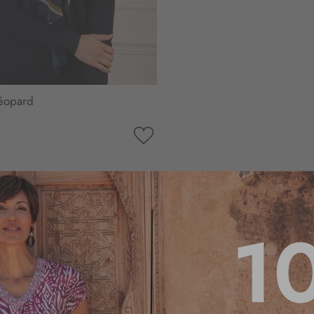
léopard
AJOUTER
À
MA
LISTE
D’ENVIE
1
4
/
5
Basé sur
5
avis soumis à un