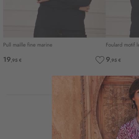
Pull maille fine marine
Foulard motif 
19
9
,95 €
,95 €
AJOUTER
À
MA
LISTE
D’ENVIE