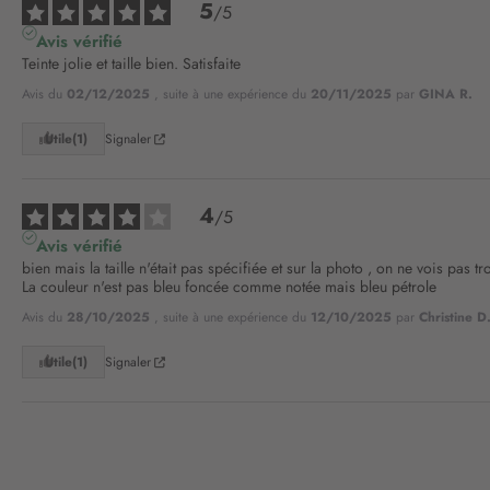
5
/
5
Avis vérifié
Teinte jolie et taille bien. Satisfaite
Avis du
02/12/2025
, suite à une expérience du
20/11/2025
par
GINA R.
Utile
(1)
Signaler
4
/
5
Avis vérifié
bien mais la taille n'était pas spécifiée et sur la photo , on ne vois pas tro
La couleur n'est pas bleu foncée comme notée mais bleu pétrole
Avis du
28/10/2025
, suite à une expérience du
12/10/2025
par
Christine D
Utile
(1)
Signaler