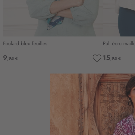
Foulard bleu feuilles
Pull écru maill
9
15
,95 €
,95 €
AJOUTER
À
MA
LISTE
D’ENVIE