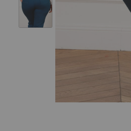
Skip to
the
beginning
of the
images
gallery