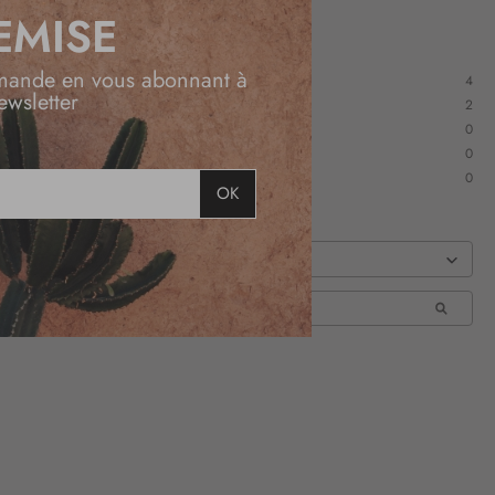
EMISE
mande en vous abonnant à
4
ewsletter
2
0
0
0
OK