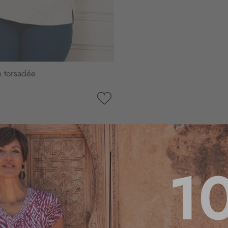
e torsadée
AJOUTER
À
MA
LISTE
D’ENVIE
1
4.7
/
5
Basé sur
6
avis soumis à un