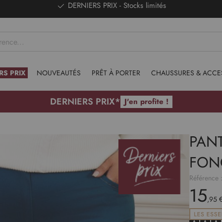
DERNIERS PRIX - Stocks limités
RS PRIX
NOUVEAUTÉS
PRÊT À PORTER
CHAUSSURES & ACCE
DERNIERS PRIX*
J'en profite !
PAN
FON
Référence 
15
,95 