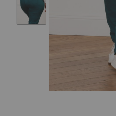
Skip to
the
beginning
of the
images
gallery