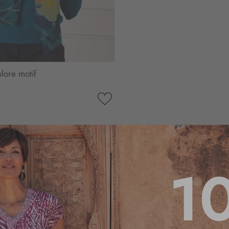
lore motif
AJOUTER
À
MA
LISTE
D’ENVIE
1
4.8
/
5
Basé sur
14
avis soumis à un