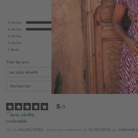
5
étoiles
4
étoiles
3
étoiles
2
étoiles
1
étoile
Trier les avis
5
/
5
Avis vérifié
confortable
Avis du
06/08/2026
, suite à une expérience du
18/07/2026
par
LHOMME J