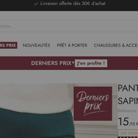
Paiement sécurisé et en 3x sans frais avec Alma
RS PRIX
NOUVEAUTÉS
PRÊT À PORTER
CHAUSSURES & ACCE
DERNIERS PRIX*
J'en profite !
PAN
SAPI
Référence 
15
,95 