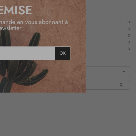
EMISE
mande en vous abonnant à
11
ewsletter
3
0
0
0
OK