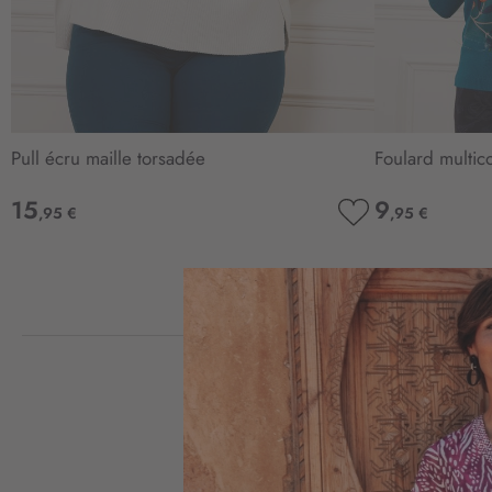
Pull écru maille torsadée
Foulard multico
15
9
,95 €
,95 €
AJOUTER
À
MA
LISTE
D’ENVIE