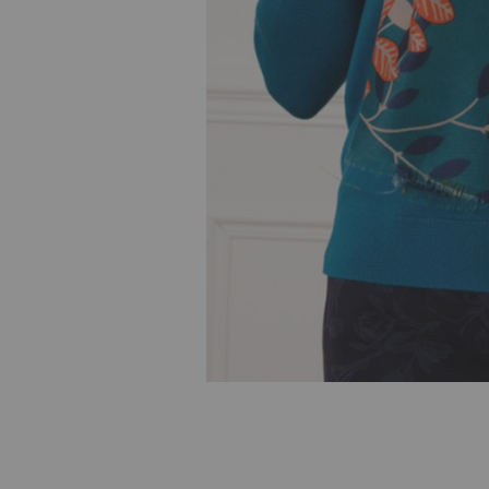
Skip to
the
beginning
of the
images
gallery