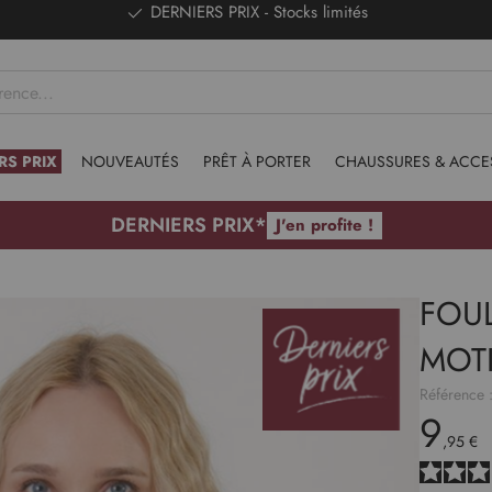
DERNIERS PRIX - Stocks limités
RS PRIX
NOUVEAUTÉS
PRÊT À PORTER
CHAUSSURES & ACCE
DERNIERS PRIX*
J'en profite !
FOU
MOT
Référence 
9
,95 €