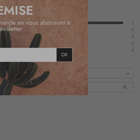
EMISE
mande en vous abonnant à
1
ewsletter
0
0
0
0
OK