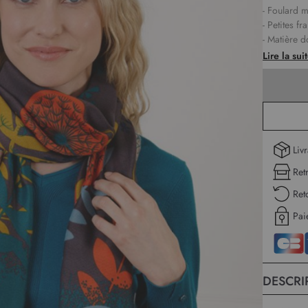
- Foulard m
- Petites fr
- Matière 
Lire la sui
Liv
Ret
Ret
Pai
DESCRI