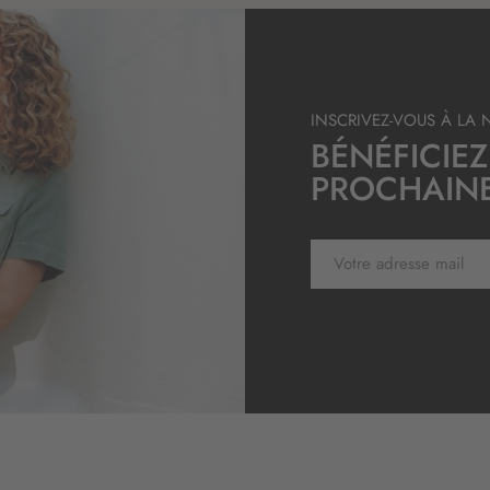
n
:
INSCRIVEZ-VOUS À LA 
BÉNÉFICIEZ
PROCHAIN
I
n
s
c
r
i
p
t
i
o
n