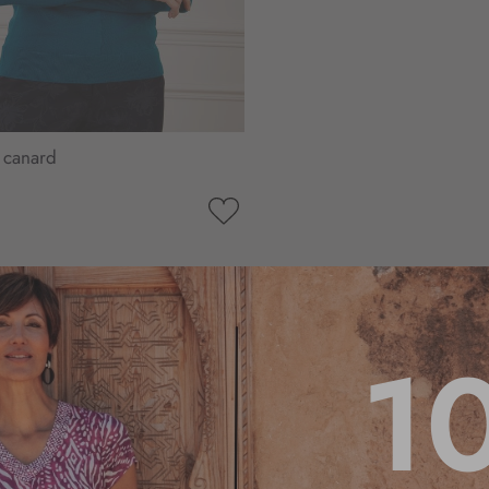
u canard
AJOUTER
À
MA
LISTE
D’ENVIE
1
5
/
5
Basé sur
1
avis soumis à un