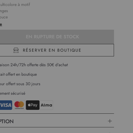
ulticolore à motif
anges
douce
te
EN RUPTURE DE STOCK
RÉSERVER EN BOUTIQUE
raison 24h/72h offerte dès 50€ d'achat
rait offert en boutique
our offert sous 30 jours
ement sécurisé
PTION