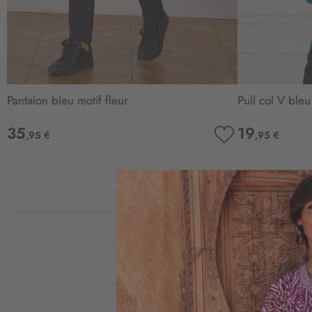
Pantalon bleu motif fleur
Pull col V ble
35
19
,95 €
,95 €
AJOUTER
À
MA
LISTE
D’ENVIE