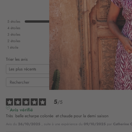
5
étoiles
4
étoiles
3
étoiles
2
étoiles
1
étoile
Trier les avis
5
/
5
Avis vérifié
Très  belle echarpe colorée  et chaude pour la demi saison
Avis du
26/10/2025
, suite à une expérience du
09/10/2025
par
Catherine 