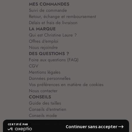
MES COMMANDES
o
Suivi de commande
n
Retour, échange et remboursement
:
Délais et frais de livraison
LA MARQUE
Qui est Christine Laure ?
Offres d'emploi
Nous rejoindre
DES QUESTIONS ?
Foire aux questions (FAQ)
CGV
Mentions légales
Données personnelles
Vos préférences en matière de cookies
Nous contacter
CONSEILS
Guide des tailles
Conseils d'entretien
Conseils mode
Guide vêtements