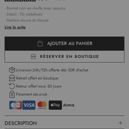
- Bonnet noir en maille avec sequins
- Détail : fils métallisés
- Matière douce et chaude
- Taille unique
Lire la suite
AJOUTER AU PANIER
RÉSERVER EN BOUTIQUE
Livraison 24h/72h offerte dès 50€ d'achat
Retrait offert en boutique
Retour offert sous 30 jours
Paiement sécurisé
DESCRIPTION