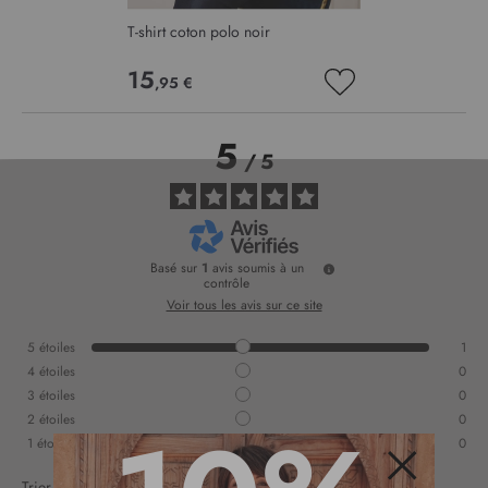
T-shirt coton polo noir
15
,95 €
AJOUTER
À
MA
5
LISTE
/
5
D’ENVIE
Basé sur
1
avis soumis à un
contrôle
Voir tous les avis sur ce site
5
étoiles
1
4
étoiles
0
3
étoiles
0
2
étoiles
0
1
étoile
0
Trier les avis