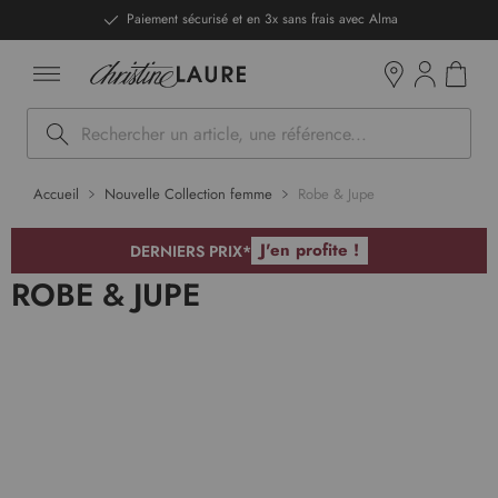
ntenu
DERNIERS PRIX - Stocks limités
Mon pan
Boutiques
Rechercher
Accueil
Nouvelle Collection femme
Robe & Jupe
J'en profite !
DERNIERS PRIX*
ROBE & JUPE