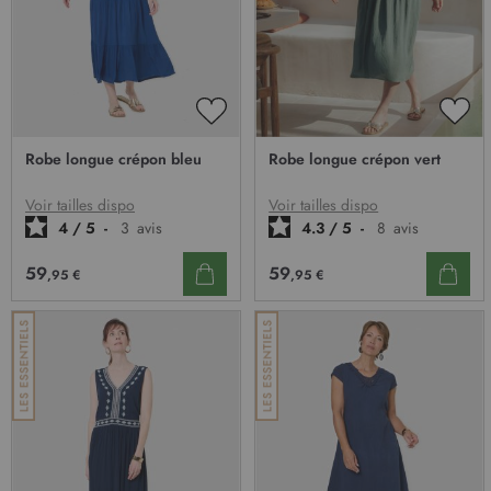
AJOUTER
AJO
À
À
Robe longue crépon bleu
Robe longue crépon vert
MA
MA
LISTE
LIST
D’ENVIE
D’E
Voir tailles dispo
Voir tailles dispo
4
/
5
-
3
avis
4.3
/
5
-
8
avis
59
59
,95 €
,95 €