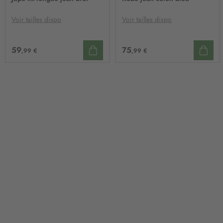
MA
MA
LISTE
LIST
D’ENVIE
D’E
Voir tailles dispo
Voir tailles dispo
59
75
,99 €
,99 €