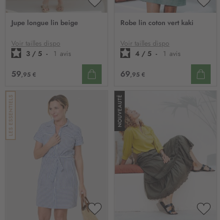
a
AJOUTER
AJO
t
À
À
Jupe longue lin beige
Robe lin coton vert kaki
i
MA
MA
o
LISTE
LIST
D’ENVIE
D’E
Voir tailles dispo
Voir tailles dispo
n
3
/
5
-
1
avis
4
/
5
-
1
avis
:
59
69
,95 €
,95 €
AJOUTER
AJO