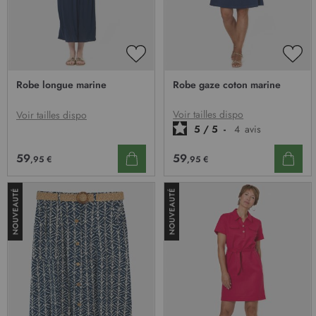
AJOUTER
AJO
À
À
Robe longue marine
Robe gaze coton marine
MA
MA
LISTE
LIST
D’ENVIE
D’E
Voir tailles dispo
Voir tailles dispo
5
/
5
-
4
avis
59
59
,95 €
,95 €