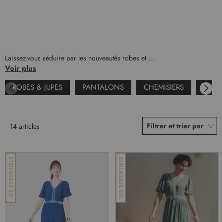
Laissez-vous séduire par les nouveautés robes et ...
Voir plus
ROBES & JUPES
PANTALONS
CHEMISIERS
T-SHI
Filtrer et trier par
14
articles