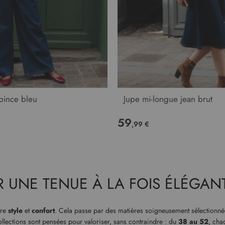
 pince bleu
Jupe mi-longue jean brut
59
,99 €
R UNE TENUE À LA FOIS ÉLÉGAN
tre
style
et
confort
. Cela passe par des matières soigneusement sélectionné
ollections sont pensées pour valoriser, sans contraindre : du
38 au 52
, cha