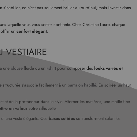
 s’habiller, ce n’est pas seulement briller aujourd’hui, mais investir dans
 dans laquelle vous vous sentez confiante. Chez Christine Laure, chaque
offrir un
confort élégant
.
 VESTIAIRE
e à une
blouse
fluide ou un
t-shirt
pour composer des
looks variés et
e
structurée s’associe facilement à un
pantalon habillé
. En soirée, un
haut
et de la profondeur dans le style. Alterner les matières, une maille fine
ttre en valeur
votre silhouette.
 et une veste élégante. Ces
bases solides
se transforment selon les