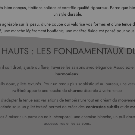
ts bien conçus, finitions solides et contrôle qualité rigoureux. Parce que bien
un style durable.
ssu agréable sur la peau, d’une coupe qui valorise vos formes et d’une tenue
é, une manche légèrement bouffante, une matière fluide est pensé pour vous 
T HAUTS : LES FONDAMENTAUX DU
l soit droit, ajusté ou flare, traverse les saisons avec élégance. Associez-l
harmonieux
.
lls
doux,
gilets
texturés. Pour un rendu plus sophistiqué au bureau, une
vest
raffiné
apporte une touche de
charme
discrète à votre tenue.
d’adapter la tenue aux variations de température tout en créant du mouvement 
satinée sous un gilet texturé permet de créer des
contrastes subtils
et de
me
les à mixer : un pantalon noir intemporel, une chemise blanche, un pull doux
accessoires
et les saisons.