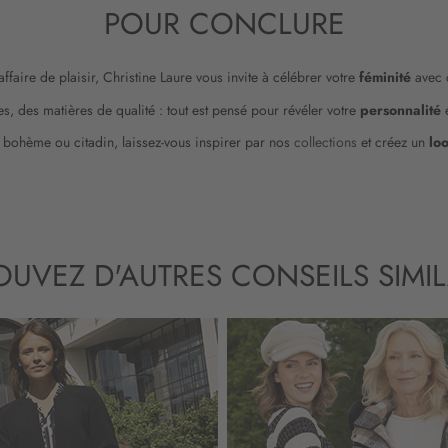
t
POUR CONCLURE
r
e
l
ffaire de plaisir, Christine Laure vous invite à célébrer votre
féminité
avec 
e
es, des matières de qualité : tout est pensé pour révéler votre
personnalité
t
t
 bohème ou citadin, laissez-vous inspirer par nos
collections
et créez un
lo
r
e
d
’
i
n
OUVEZ D'AUTRES CONSEILS SIMIL
f
o
r
m
a
t
i
o