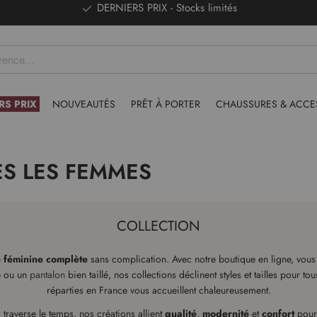
DERNIERS PRIX - Stocks limités
RS PRIX
NOUVEAUTÉS
PRÊT À PORTER
CHAUSSURES & ACCE
S LES FEMMES
COLLECTION
 féminine complète
sans complication. Avec notre boutique en ligne, vo
 ou un
pantalon
bien taillé, nos collections déclinent styles et tailles pour 
réparties en France vous accueillent chaleureusement.
 traverse le temps, nos créations allient
qualité
,
modernité
et
confort
pour