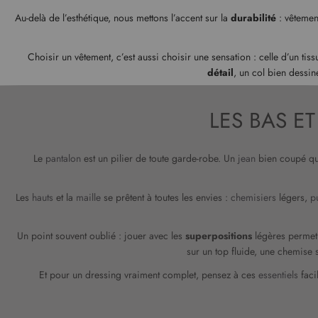
Au-delà de l’esthétique, nous mettons l’accent sur la
durabilité
: vêtemen
Choisir un vêtement, c’est aussi choisir une sensation : celle d’un ti
détail
, un col bien dessin
LES BAS E
Le
pantalon
est un pilier de toute garde-robe. Un
jean
bien coupé qu’i
Les
hauts
et la
maille
se prêtent à toutes les envies :
chemisiers
légers,
pu
Un point souvent oublié : jouer avec les
superpositions
légères permet 
sur un top fluide, une chemise 
Et pour un dressing vraiment complet, pensez à ces
essentiels
faci