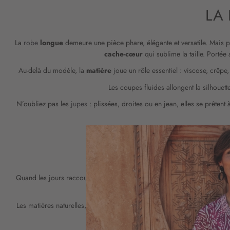
LA
La
robe
longue
demeure une pièce phare, élégante et versatile. Mais 
cache-cœur
qui sublime la taille. Porté
Au-delà du modèle, la
matière
joue un rôle essentiel : viscose, crêpe
Les coupes fluides allongent la silhouett
N’oubliez pas les
jupes
: plissées, droites ou en jean, elles se prêtent
S’HABILLER Q
Quand les jours raccourcissent, le style ne s’arrête pas. Un
manteau
en 
pull col
Les matières naturelles, comme la
laine
, procurent une
douceur
inco