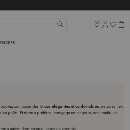
Mon pan
Ma liste d'env
Boutiques
SSOIRES
us pouvez composer des tenues
élégantes
et
confortables
, de saison en
tous les goûts. Et si vous préférez l’essayage en magasin, nos boutiques
 vous suivre dans chaque instant de votre vie.