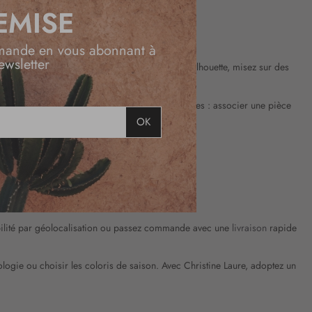
EMISE
DE STYLE
mande en vous abonnant à
ewsletter
latantes selon la période. Pour
sublimer
votre silhouette, misez sur des
.
ue, nos stylistes conseillent d’oser les contrastes : associer une pièce
tyle équilibré
.
OK
simples qui prolongent leur beauté.
 ACCESSIBLE
nibilité par géolocalisation ou passez commande avec une
livraison
rapide
gie ou choisir les coloris de saison. Avec Christine Laure, adoptez un