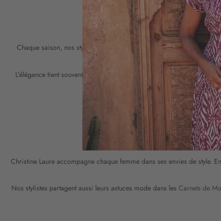
LES TEN
Chaque saison, nos stylistes s’inspirent des
tendances
du moment : im
L’élégance tient souvent à la
simplicité
: quelques pièces bien choisies
forte, comme u
Pensez également à l’entretien de 
CHRISTINE 
Christine Laure accompagne chaque femme dans ses envies de style. E
Nos stylistes partagent aussi leurs astuces mode dans les
Carnets de M