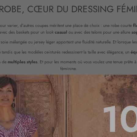
 ROBE, CŒUR DU DRESSING FÉMI
pour varier, d’autres coupes méritent une place de choix : une robe courte
f
e avec des baskets pour un look
casual
ou avec des talons pour une allure
so
, soie mélangée ou jersey léger apportent une fluidité naturelle. Et lorsque le
e tandis que les modèles ceinturés redessinent la taille avec élégance, un
équ
 à de
multiples styles
. Et pour les moments où vous voulez une tenue prête
féminine.
UAND IL FAIT FROID SANS SACRI
1
laine bien structuré, une
parka
douce ou une
doudoune
légère apportent
c
 V, maille côtelée, col roulé fin ou robe-pull texturée, selon la silhouette et le
mparable. Et parce que chaque détail compte, les
accessoires
,
foulard
,
sac
,
une touche d’élégance.