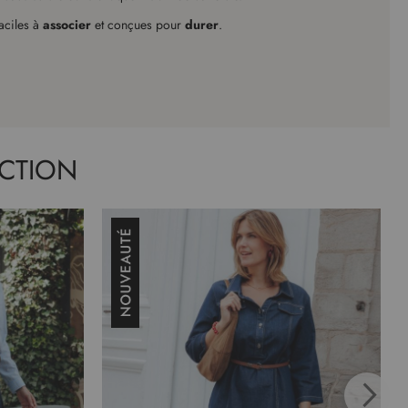
aciles à
associer
et conçues pour
durer
.
CTION