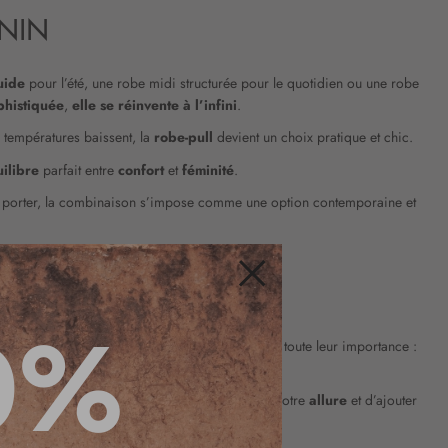
NIN
luide
pour l’été, une robe midi structurée pour le quotidien ou une robe
phistiquée
,
elle se réinvente à l’infini
.
s températures baissent, la
robe-pull
devient un choix pratique et chic.
ilibre
parfait entre
confort
et
féminité
.
 à porter, la combinaison s’impose comme une option contemporaine et
FIER LE STYLE
Fermer
0%
haleur
et
modernité
. Les mailles prennent alors toute leur importance :
s envies.
ceinture
,
bijoux
permettent de
personnaliser
votre
allure
et d’ajouter