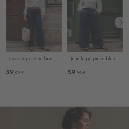
r
e
d
’
i
n
f
o
r
m
Jean large coton brut
Jean large pince bleu
a
t
59
59
,99 €
,99 €
i
o
n
: