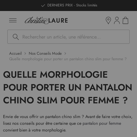
ntenu
DERNIERS PRIX - Stocks limités
Mon pan
Boutiques
Rechercher
Accueil
Nos Conseils Mode
Quelle morphologie pour porter un pantalon chino slim pour femme ?
QUELLE MORPHOLOGIE
POUR PORTER UN PANTALON
CHINO SLIM POUR FEMME ?
Envie de vous offrir un pantalon chino slim ? Avant de faire votre choix,
lisez nos conseils pour être certaine que ce
pantalon pour femme
convient bien à votre morphologie.