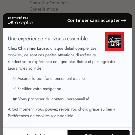
Conseils d'entretien
Conseils mode
Guide vêtements
Vêtements pour femmes
Jupes été
Vêtements de qualité
Chemisiers
Robes
Tops
Jupes
T shirts manches longues
Jupes chic
T shirts manches courtes 3/4
Pulls et Gilets
Vestes chic
Jeans
Manteaux Parkas
Pantalons
Nouvelle collection
Pantacourts
Tailleurs