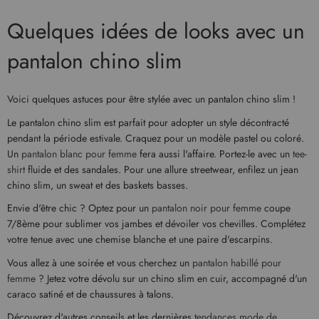
Quelques idées de looks avec un
pantalon chino slim
Voici quelques astuces pour être stylée avec un pantalon chino slim !
Le pantalon chino slim est parfait pour adopter un style décontracté
pendant la période estivale. Craquez pour un modèle pastel ou coloré.
Un
pantalon blanc pour femme
fera aussi l'affaire. Portez-le avec un
tee-
shirt
fluide et des sandales. Pour une allure streetwear, enfilez un jean
chino slim, un sweat et des baskets basses.
Envie d'être chic ? Optez pour un
pantalon noir pour femme
coupe
7/8ème pour sublimer vos jambes et dévoiler vos chevilles. Complétez
votre tenue avec une chemise blanche et une paire d'escarpins.
Vous allez à une soirée et vous cherchez un
pantalon habillé pour
femme
? Jetez votre dévolu sur un chino slim en cuir, accompagné d'un
caraco satiné et de chaussures à talons.
Découvrez d'autres conseils et les dernières
tendances mode de