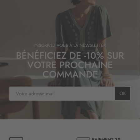
INSCRIVEZ-VOUS À LA NEWSLETTER
BÉNÉFICIEZ DE -10% SUR
VOTRE PROCHAINE
COMMANDE
I
OK
n
s
c
r
i
p
t
PAIEMENT 3X