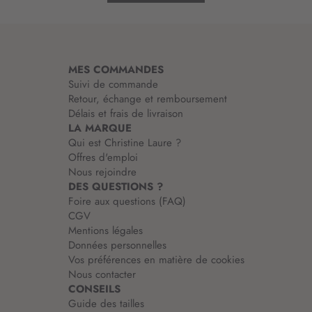
m
a
t
i
MES COMMANDES
o
Suivi de commande
n
Retour, échange et remboursement
:
Délais et frais de livraison
LA MARQUE
Qui est Christine Laure ?
Offres d'emploi
Nous rejoindre
DES QUESTIONS ?
Foire aux questions (FAQ)
CGV
Mentions légales
Données personnelles
Vos préférences en matière de cookies
Nous contacter
CONSEILS
Guide des tailles