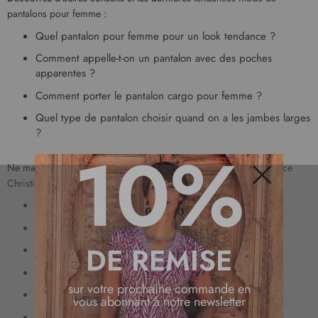
pantalons pour femme
:
Quel pantalon pour femme pour un look tendance ?
Comment appelle-t-on un pantalon avec des poches
apparentes ?
Comment porter le pantalon cargo pour femme ?
Quel type de pantalon choisir quand on a les jambes larges
?
10%
Ne manquez pas notre
sélection de pantalons pour femme tendance
Christine Laure
:
Fermer
pantalon beige pour femme
;
pantalon clair pour femme
;
DE REMISE
pantalon kaki pour femme
;
pantalon flare pour femme
;
sur votre prochaine commande en
pantalon large pour femme
;
vous abonnant à notre newsletter
pantalon en coton pour femme
;