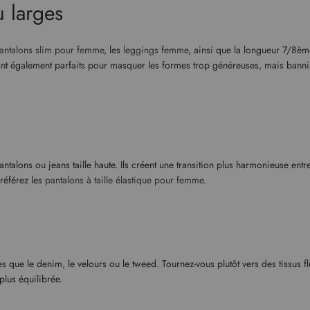
u larges
antalons slim pour femme
, les
leggings femme
, ainsi que la longueur 7/8èm
ont également parfaits pour masquer les formes trop généreuses, mais banni
ntalons ou jeans taille haute. Ils créent une transition plus harmonieuse entr
préférez les
pantalons à taille élastique pour femme
.
es que le denim, le velours ou le tweed. Tournez-vous plutôt vers des tissus f
 plus équilibrée.