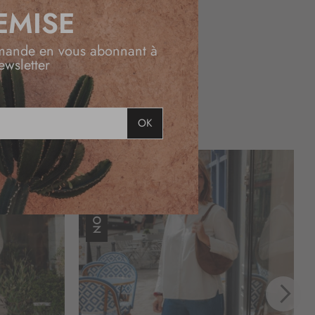
EMISE
lons pour femme
.
mande en vous abonnant à
ewsletter
OK