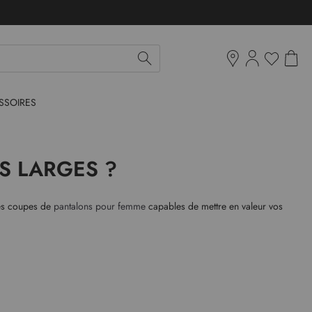
Mon pan
Ma liste d'env
Boutiques
SSOIRES
S LARGES ?
ntes coupes de
pantalons pour femme
capables de mettre en valeur vos