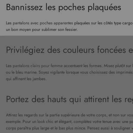
Bannissez les poches plaquées
Les
pantalons avec poches apparentes
plaquées sur les côtés type cargo 
un bon moyen pour sublimer son fessier.
Privilégiez des couleurs foncées e
Les
pantalons clairs pour femme
accentuent les formes. Misez plutôt sur 
ou le bleu marine. Soyez vigilante lorsque vous choisissez des imprimés,
qui affinent les jambes.
Portez des hauts qui attirent les r
Attirez les regards sur la partie supérieure de votre corps, et non sur v
exemple. Pour un look chic et élégant, complétez votre tenue avec une pa
corps paraîtra plus large et le bas plus mince. Pensez aussi à souligner