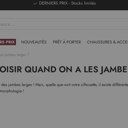
DERNIERS PRIX - Stocks limités
RS PRIX
NOUVEAUTÉS
PRÊT À PORTER
CHAUSSURES & ACCE
les jambes larges ?
OISIR QUAND ON A LES JAMBE
es jambes larges ! Mais, quelle que soit votre silhouette, il existe différe
e morphologie !