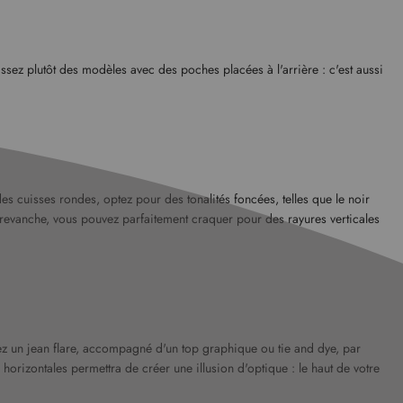
ssez plutôt des modèles avec des poches placées à l'arrière : c'est aussi
es cuisses rondes, optez pour des tonalités foncées, telles que le noir
n revanche, vous pouvez parfaitement craquer pour des rayures verticales
ilez un jean flare, accompagné d'un top graphique ou tie and dye, par
orizontales permettra de créer une illusion d'optique : le haut de votre