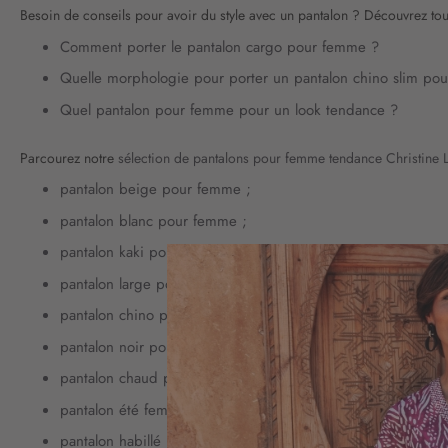
Besoin de conseils pour avoir du style avec un pantalon ? Découvrez tou
Comment porter le pantalon cargo pour femme ?
Quelle morphologie pour porter un pantalon chino slim po
Quel pantalon pour femme pour un look tendance ?
Parcourez notre
sélection de pantalons pour femme tendance Christine 
pantalon beige pour femme
;
pantalon blanc pour femme
;
pantalon kaki pour femme
;
pantalon large pour femme
;
pantalon chino pour femme
;
pantalon noir pour femme
;
pantalon chaud pour femme
;
pantalon été femme
;
pantalon habillé pour femme
.