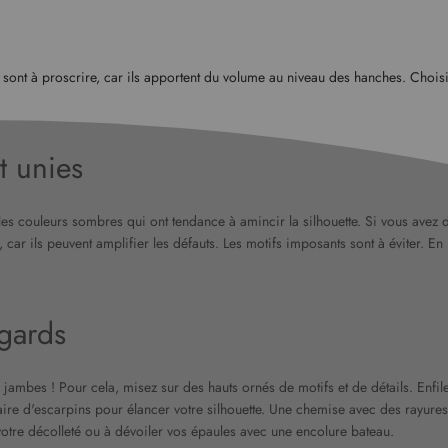
sont à proscrire, car ils apportent du volume au niveau des hanches. Choisi
t unies
les couleurs sombres qui ont tendance à amincir la silhouette. Si vous avez d
 car ils peuvent amplifier les défauts. Les motifs imposants sont à éviter. E
egards
os jambes ! Pour cela, misez sur des hauts ornés de motifs et de détails. Enf
ire d'escarpins pour élancer votre silhouette. Une chemise avec des rayures h
 votre décolleté ou à dévoiler vos épaules avec une encolure bateau.