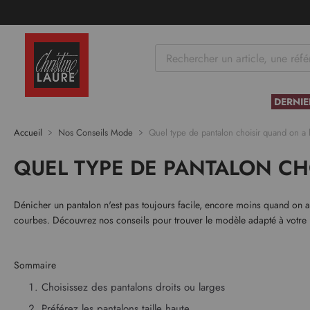
tenu
DERNIE
Accueil
Nos Conseils Mode
Quel type de pantalon choisir quand on a 
QUEL TYPE DE PANTALON CH
Dénicher un pantalon n'est pas toujours facile, encore moins quand on a d
courbes. Découvrez nos conseils pour trouver le modèle adapté à votr
Sommaire
Choisissez des pantalons droits ou larges
Préférez les pantalons taille haute