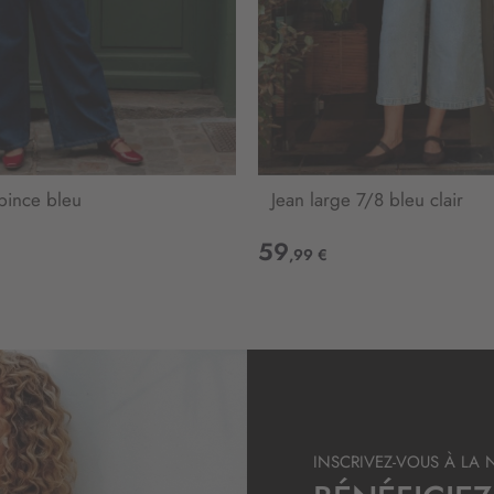
t
r
e
l
e
t
t
r
e
 pince bleu
Jean large 7/8 bleu clair
d
’
59
,99 €
i
n
f
o
r
m
a
t
i
INSCRIVEZ-VOUS À LA 
o