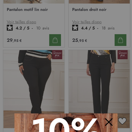
AJOUTER
AJO
À
À
Pantalon motif lin noir
Pantalon droit noir
MA
MA
LISTE
LIST
D’ENVIE
D’E
Voir tailles dispo
Voir tailles dispo
4.2
/
5
-
10
avis
4.4
/
5
-
18
avis
29
25
,95 €
,95 €
10%
AJOUTER
AJO
Fermer
À
À