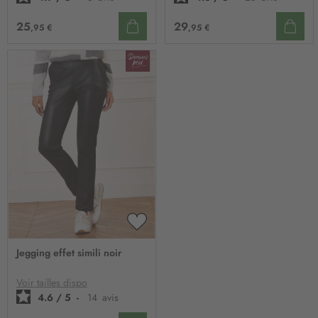
25
29
,95 €
,95 €
AJOUTER
À
Jegging effet simili noir
MA
LISTE
D’ENVIE
Voir tailles dispo
4.6
/
5
-
14
avis