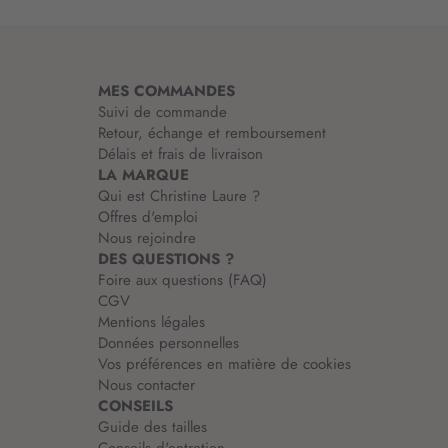
m
a
t
i
MES COMMANDES
o
Suivi de commande
n
Retour, échange et remboursement
:
Délais et frais de livraison
LA MARQUE
Qui est Christine Laure ?
Offres d'emploi
Nous rejoindre
DES QUESTIONS ?
Foire aux questions (FAQ)
CGV
Mentions légales
Données personnelles
Vos préférences en matière de cookies
Nous contacter
CONSEILS
Guide des tailles