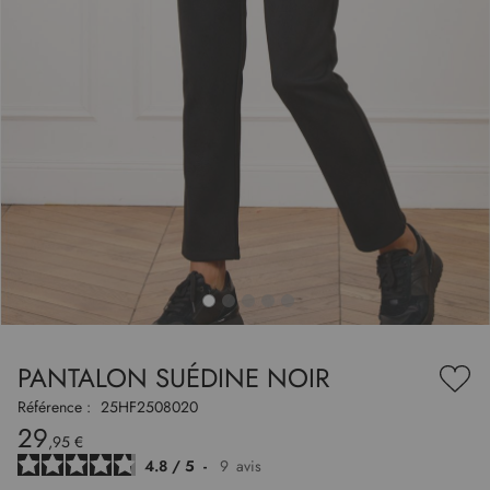
to
nning
e
PANTALON SUÉDINE NOIR
es
Ajou
ry
à
Référence :
25HF2508020
ma
29
liste
,95 €
d’en
4.8
/
5
-
9
avis