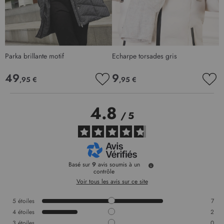
Parka brillante motif
Echarpe torsades gris
P
49
9
,95 €
,95 €
AJOUTER
AJO
À
À
MA
MA
4.8
LISTE
LIS
/
5
D’ENVIE
D’E
Basé sur
9
avis soumis à un
contrôle
Voir tous les avis sur ce site
5
étoiles
7
4
étoiles
2
3
étoiles
0