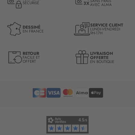
SANS FRAIS
SÉCURISÉ
AVEC ALMA
o
n
à
n
SERVICE CLIENT
DESSINÉ
LUNDI-VENDREDI
o
EN FRANCE
9H-17H
t
r
e
LIVRAISON
RETOUR
l
OFFERTE
FACILE ET
OFFERT
EN BOUTIQUE
e
t
t
r
e
d
’
i
n
f
o
r