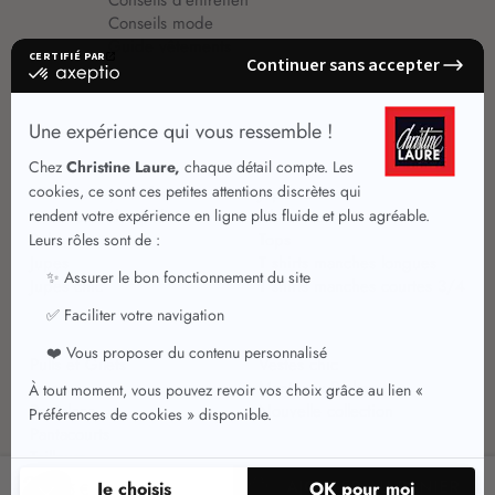
Conseils d'entretien
Conseils mode
Guide vêtements
Vêtements pour femmes
Jupes été
Vêtements de qualité
Chemisiers
Robes
Tops
Jupes
T shirts manches longues
Jupes chic
T shirts manches courtes 3/4
Pulls et Gilets
Vestes chic
Jeans
Manteaux Parkas
Pantalons
Nouvelle collection
Pantacourts
Tailleurs
29
AJOUTER AU PANIER
,95 €