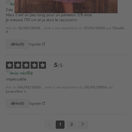
Avis vérifié
à
Très bonne qualité.Jadore qu'il y ait de vraies poches.

n
Mais il est un peu long pour un pantalon 7/8 ème. 

o
Je mesure 170 cm et je dois le raccourcir
t
Avis du
16/02/2026
, suite à une expérience du
31/01/2026
par
Claudie
r
P.
e
l
Utile
(0)
Signaler
e
t
t
5
/
5
r
Avis vérifié
e
impeccable
d
’
Avis du
04/02/2026
, suite à une expérience du
20/01/2026
par
i
Jacqueline L.
n
Utile
(0)
Signaler
f
o
r
m
1
2
a