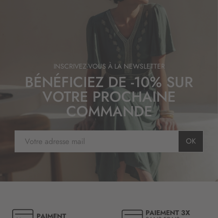
INSCRIVEZ-VOUS À LA NEWSLETTER
BÉNÉFICIEZ DE -10% SUR
VOTRE PROCHAINE
COMMANDE
I
OK
n
s
c
r
i
p
t
PAIEMENT 3X
PAIMENT
i