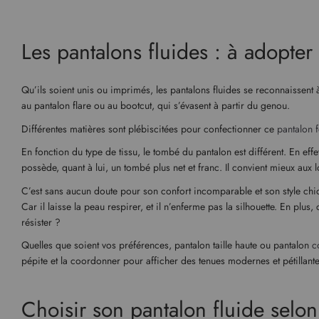
Les pantalons fluides : à adopte
Qu’ils soient unis ou imprimés, les pantalons fluides se reconnaissent à
au pantalon flare ou au bootcut, qui s’évasent à partir du genou.
Différentes matières sont plébiscitées pour confectionner ce
pantalon
En fonction du type de tissu, le tombé du pantalon est différent. En ef
possède, quant à lui, un tombé plus net et franc. Il convient mieux aux 
C’est sans aucun doute pour son confort incomparable et son style chic 
Car il laisse la peau respirer, et il n’enferme pas la silhouette. En plu
résister ?
Quelles que soient vos préférences, pantalon taille haute ou pantalon
c
pépite et la coordonner pour afficher des tenues modernes et pétillante
Choisir son pantalon fluide selo