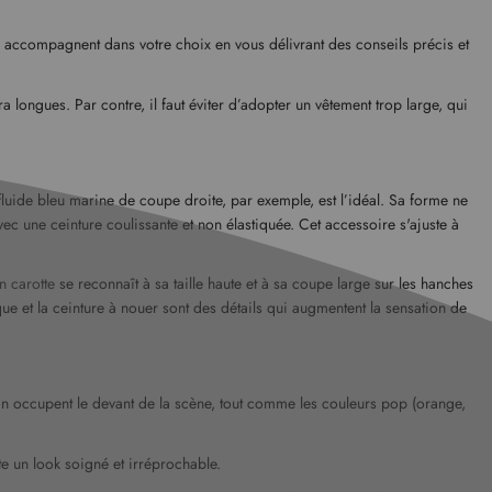
s accompagnent dans votre choix en vous délivrant des conseils précis et
a longues. Par contre, il faut éviter d’adopter un vêtement trop large, qui
.
fluide bleu marine de coupe droite, par exemple, est l’idéal. Sa forme ne
ec une ceinture coulissante et non élastiquée. Cet accessoire s'ajuste à
n carotte
se reconnaît à sa taille haute et à sa coupe large sur les hanches
ue et la ceinture à nouer sont des détails qui augmentent la sensation de
on occupent le devant de la scène, tout comme les couleurs pop (orange,
te un look soigné et irréprochable.