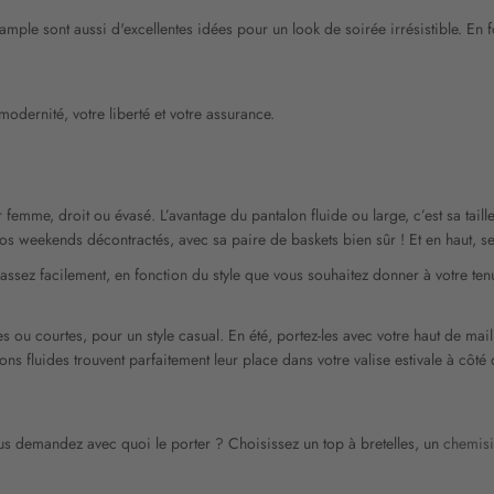
t
mple sont aussi d'excellentes idées pour un look de soirée irrésistible. En 
r
e
l
e
 modernité, votre liberté et votre assurance.
t
t
r
e
ur femme, droit ou évasé. L’avantage du pantalon fluide ou large, c’est sa ta
d
 vos weekends décontractés, avec sa paire de baskets bien sûr ! Et en haut, 
’
i
sez facilement, en fonction du style que vous souhaitez donner à votre ten
n
f
o
s ou courtes, pour un style casual. En été, portez-les avec votre haut de ma
r
ons fluides trouvent parfaitement leur place dans votre valise estivale à côté
m
a
t
us demandez avec quoi le porter ? Choisissez un top à bretelles, un
chemis
i
o