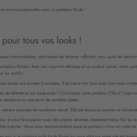
n
:
vez tout vous permettre avec un pantalon fluide !
 pour tous vos looks !
siques indémodables, dont toutes les femmes raffolent, mais aussi les derni
 pantalons fluides. Avec son imprimé ethnique et sa couleur camel, notre
pan
r les motifs !
ans toutes vos soirées branchées. Il se marie très bien avec une veste cintr
s de détente et vos week-ends ? Choisissez notre pantalon 7/8e à l'imprimé
es tendance ou une paire de sandales plates.
te matière possède de nombreux atouts. Elle est douce au toucher et résistante.
oks, et vous faire plaisir avec des pièces récentes, totalement dans l’air du
réable à porter. Nous vous recommandons aussi le
pantalon chino
en coton et
ez voir si le
pantalon taille haute
fluide qui vous plait sur notre site est disp