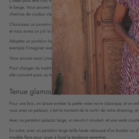
L’idéal pour être chic et à la mode au bureau, c’est une tenue unie. Vou
le beige. Vous pouvez aussi porter un pantalon fluide imprimé, à condit
chemise de couleur claire, un pull à col roulé blanc ou rayé, ou encor
Choisissez un
pantalon chic
et fluide pour le bureau avec des pinces ou
et vous aurez un joli
tailleur
pour aller travailler.
Adoptez un
pantalon beige
ou bleu marine que vous compléterez d'une v
exemple l'imaginer avec une blouse blanche sans manches, comme avec
Vous pouvez aussi jouer sur les matières et les motifs (jacquard, carr
Pour changer du traditionnel
tailleur pantalon femme
, la coupe fluide 
elle convient aussi au travail.
Tenue glamour pour les soirées
Pour une fois, on laisse tomber la petite robe noire classique, et on en
vous avez un palazzo, c’est le moment de le sortir de votre dressing, 
Avec ce pantalon palazzo large, un
tee-shirt
moulant, et une veste court
En outre, avec un pantalon large taille haute rehaussé d’un bustier ou 
modèle flare pour jouer à fond la tendance seventies.