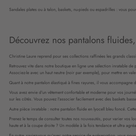
Sandales plates ou à talon, baskets, nu-pieds ou espadrilles : vous pou
Découvrez nos pantalons fluides,
Christine Laure reprend pour ses collections raffinées les grands clas
Retrouvez vite dans notre boutique en ligne une sélection inratable de
Associez-le avec un haut neutre (noir par exemple), pour mettre en valeu
Quant à notre pantalon élastiqué à fines rayures, il vous accompagne d
Vous avez envie d'un vêtement confortable et moderne pour vos journée
sur les côtés. Vous pouvez l'associer facilement avec des baskets bass
Autre pièce inratable : notre pantalon fluide en lyocell bleu foncé. Cet
Prenez le temps de consulter toutes nos
nouveautés
, pour varier vos lo
haute et à la coupe droite ? Un modèle à la fois tendance et ultra ag
En outre, saviez-vous qu’avec notre service de e-réservation, vous pouv