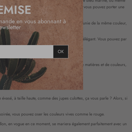
 des couleurs neutres, telles que le noir, le gris, le bleu marine, ou même
EMISE
ourdir votre silhouette. Avec ce type de pantalon, vous pouvez porter une
n et assuré.
mande en vous abonnant à
op décontracté ou casual. Associez-le à une veste unie de la même couleur,
ewsletter
talon fluide noir, facile à combiner et toujours élégant. Vous pouvez par
OK
ort. Et comme elle se décline dans une variété de matières et de couleurs,
 évasé, à taille haute, comme des jupes culottes, ça vous parle ? Alors, si
e soirée, vous pouvez oser les couleurs vives comme le rouge.
s ballon, en vogue en ce moment, se mariera également parfaitement avec un