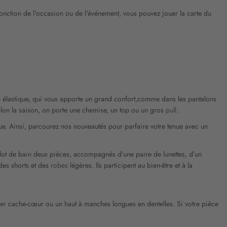
fonction de l'occasion ou de l'événement, vous pouvez jouer la carte du
ille élastique, qui vous apporte un grand confort,comme dans les pantalons
selon la saison, on porte une chemise, un top ou un gros
pull
.
ue. Ainsi, parcourez nos nouveautés pour parfaire votre tenue avec un
illot de bain deux pièces, accompagnés d’une paire de lunettes, d’un
 des shorts et des
robes
légères. Ils participent au bien-être et à la
ier
cache-cœur ou un haut à manches longues en dentelles. Si votre pièce