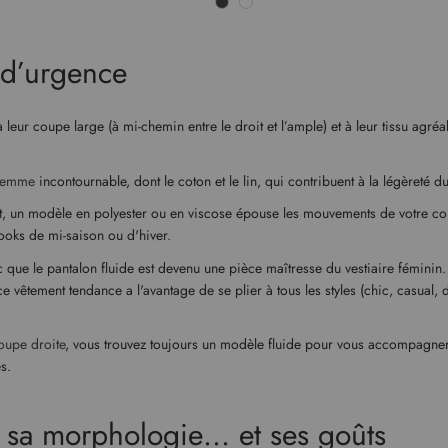
r d’urgence
 leur coupe large (à mi-chemin entre le droit et l’ample) et à leur tissu agr
 femme
incontournable, dont le coton et le lin, qui contribuent à la légèreté 
fet, un modèle en polyester ou en viscose épouse les mouvements de votre cor
looks de mi-saison ou d'hiver.
que le pantalon fluide est devenu une pièce maîtresse du vestiaire féminin. I
s, ce vêtement tendance a l'avantage de se plier à tous les styles (chic, casual
oupe droite
, vous trouvez toujours un modèle fluide pour vous accompagner
s.
n sa morphologie… et ses goûts