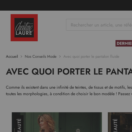
tenu
DERNIE
Accueil
Nos Conseils Mode
Avec quoi porter le pantalon fluide
AVEC QUOI PORTER LE PANT
Comme ils existent dans une infinité de teintes, de tissus et de motifs, l
toutes les morphologies, à condition de choisir le bon modèle ! Passez v