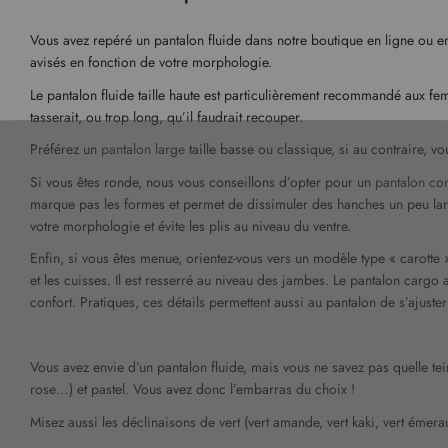
Vous avez repéré un pantalon fluide dans notre boutique en ligne ou en
avisés en fonction de votre morphologie.
Le pantalon fluide taille haute est particulièrement recommandé aux femme
tasserait, ou trop long, qu’il faudrait recouper.
Préférez un
pantalon large
taille basse ou classique, si au contraire, v
Si vous êtes ronde, nous vous conseillons d’opter pour un
pantalon con
marque pas les formes et permet de dissimuler des hanches un peu lar
votre morphologie et évite les plis au niveau du ventre.
Enfin, si vous êtes menue, orientez-vous vers un modèle type « carott
et les cuisses. Il est resserré au niveau des jambes. Le pantalon cargo
confort. Pratiques, ces détails permettent aussi au pantalon de s’ajuste
Vous avez envie d’un pantalon fluide, mais vous ne savez pas quelle t
rose…) et pastel. Vous avez donc l’embarras du choix !
Misez aussi les déclinaisons de vert (vert amande, vert kaki, vert émer