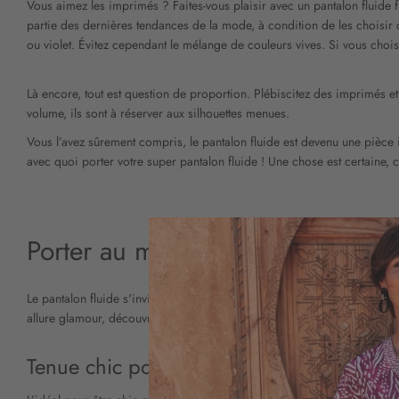
Vous aimez les imprimés ? Faites-vous plaisir avec un pantalon fluide f
partie des dernières tendances de la mode, à condition de les choisir
ou violet. Évitez cependant le mélange de couleurs vives. Si vous choi
Là encore, tout est question de proportion. Plébiscitez des imprimés e
volume, ils sont à réserver aux silhouettes menues.
Vous l’avez sûrement compris, le pantalon fluide est devenu une pièce
avec quoi porter votre super pantalon fluide ! Une chose est certaine, c’
Porter au mieux son pantalon flu
Le pantalon fluide s'invite dans tous vos looks des plus décontractés a
allure glamour, découvrez toutes les idées de nos stylistes.
Tenue chic pour le bureau