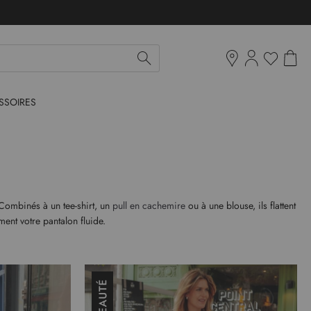
Mon pan
Ma liste d'env
Boutiques
SSOIRES
. Combinés à un tee-shirt, un
pull en cachemire
ou à une blouse, ils flattent
ent votre pantalon fluide.