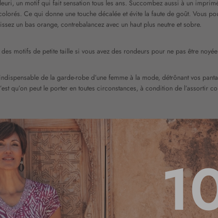
leuri, un motif qui fait sensation tous les ans. Succombez aussi à un imprim
 colorés. Ce qui donne une touche décalée et évite la faute de goût. Vous 
sissez un bas orange, contrebalancez avec un haut plus neutre et sobre.
t des motifs de petite taille si vous avez des rondeurs pour ne pas être no
 indispensable de la garde-robe d’une femme à la mode, détrônant vos pantal
est qu’on peut le porter en toutes circonstances, à condition de l’assortir co
ide
1
ux plus sophistiqués. Il suffit de choisir avec soin les pièces et les access