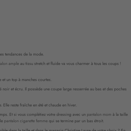
ères tendances de la mode.
talon ample
au tissu stretch et fluide va vous charmer à tous les coups !
ée et un top à manches courtes.
 noir et écru. Il possède une coupe large resserrée au bas et des poches
 Elle reste fraîche en été et chaude en hiver.
 temps. Et si vous complétiez votre dressing avec un
pantalon mom
à la taille
 le
pantalon cigarette femme
qui se termine par un bas étroit.
onible dans la taille et dans le magasin Christine Laure de votre choix ? En