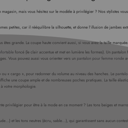
 magasin, mais vous hésitez sur le modèle à privilégier ? Nos stylistes vou
s petites, car il rééquilibre la silhouette, et donne l’illusion de jambes extr
ous êtes grande. La coupe haute convient aussi, si vous avez la taille marquée
fortable
foncé (le clair accentue et met en lumière les formes). Un pantalon 
ges. Vous pouvez aussi vous orienter vers un
pantalon pour femme ronde
av
e » ou « cargo », pour redonner du volume au niveau des hanches. Le
pantalo
 affiche une coupe ample et de nombreuses poches pratiques. La taille élastiq
r à votre morphologie.
einte privilégier pour être à la mode en ce moment ? Les tons beiges et marr
aude…) et les tons neutres (écru, sable…), qui garantissent sans aucun contes