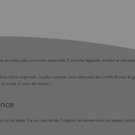
e de coton plus ou moins extensible. Il concilie légèreté, confort et robustes
talons chino imprimés. Le plus souvent, vous retrouvez des motifs floraux et 
à la mode. À vous de choisir !
ance
is et de styles. Ce qui permet de l'intégrer facilement dans les tenues quo