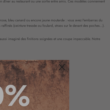
 un dîner au restaurant ou une sortie entre amis. Ces modèles conviennent
, rose, bleu canard ou encore jaune moutarde : vous avez l'embarras du
affinés (ceinture tressée ou foulard, strass sur le devant des poches...).
nt aussi imaginé des finitions soignées et une coupe impeccable. Notre
Fermer
0%
 pour vous sentir belle dans tous vos looks :