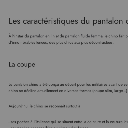
Les caractéristiques du pantalon 
À l'instar du
pantalon en lin
et du
pantalon fluide femme
, le chino fait
d'innombrables tenues, des plus chics aux plus décontractées.
La coupe
Le pantalon chino a été conçu au départ pour les militaires avant de se 
chino se décline actuellement en diverses formes (coupe slim, large...) 
Aujourd'hui le chino se reconnait surtout à :
- ses poches à l'italienne qui se situent entre la ceinture et la couture lat
- ses poches passepoilées au niveau des fesses ;