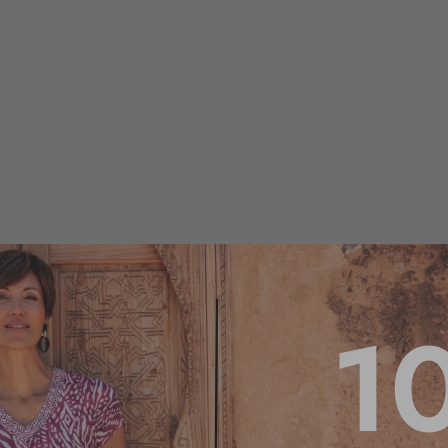
1
4.2
/
5
Basé sur
18
avis soumis à un