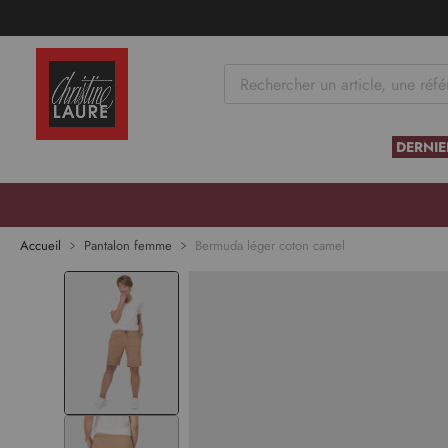
tenu
DERNIE
Skip to
the
end of
Accueil
Pantalon femme
Bermuda léger coton camel
the
images
gallery