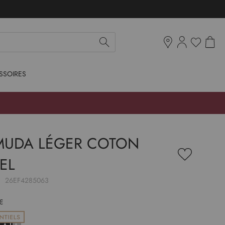
Mon pan
Ma liste d'env
Boutiques
SSOIRES
MUDA LÉGER COTON
Ajouter
EL
à
ma
liste
:
26EF4285063
d’envie
€