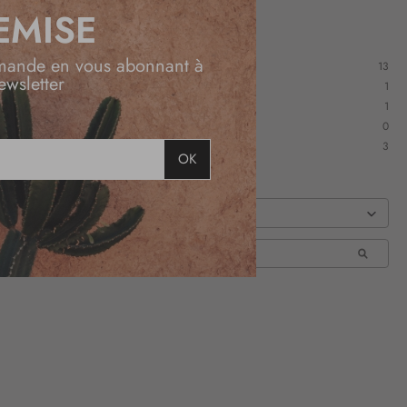
EMISE
mande en vous abonnant à
13
ewsletter
1
1
0
3
OK