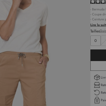
- Bermuda 
- Coupe dr
- Ceinture 
- Fermeture
Lire la sui
- 2 poches 
Tailles
Guid
- Surpiqûre
- Effet rev
0
- Tissu lége
- Monique 
Lon
Liv
Ret
Ret
Pai