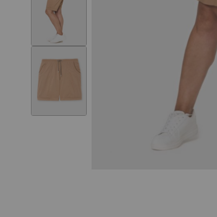
Skip to
the
beginning
of the
images
gallery