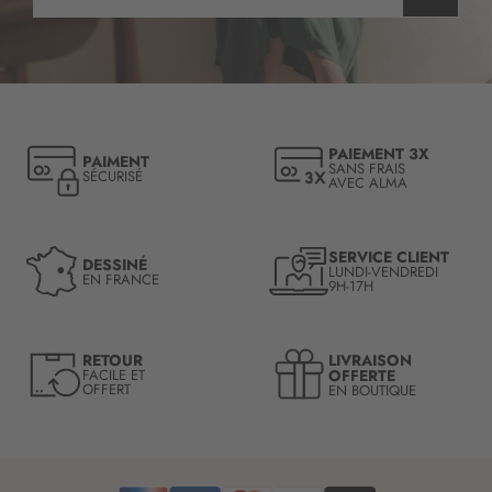
n
s
c
r
i
p
t
PAIEMENT 3X
PAIMENT
i
SANS FRAIS
SÉCURISÉ
AVEC ALMA
o
n
à
n
SERVICE CLIENT
DESSINÉ
LUNDI-VENDREDI
o
EN FRANCE
9H-17H
t
r
e
LIVRAISON
RETOUR
l
OFFERTE
FACILE ET
OFFERT
EN BOUTIQUE
e
t
t
r
e