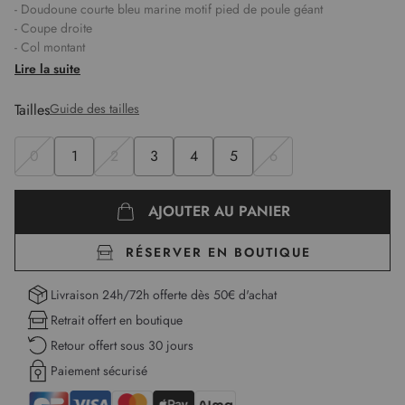
- Doudoune courte bleu marine motif pied de poule géant
- Coupe droite
- Col montant
- Fermeture par zip sur le milieu devant
Lire la suite
- 2 poches zippées aux côtés
- Manches longues avec poignet en bord-côte
Tailles
Guide des tailles
- Capuche amovible avec liens et fausse fourrure noire
- Patch CL sur la manche
0
1
2
3
4
5
6
- Julie mesure 1,78m et porte une taille 1
Longueur :
66 cm pour la première taille.
AJOUTER AU PANIER
RÉSERVER EN BOUTIQUE
Livraison 24h/72h offerte dès 50€ d'achat
Retrait offert en boutique
Retour offert sous 30 jours
Paiement sécurisé