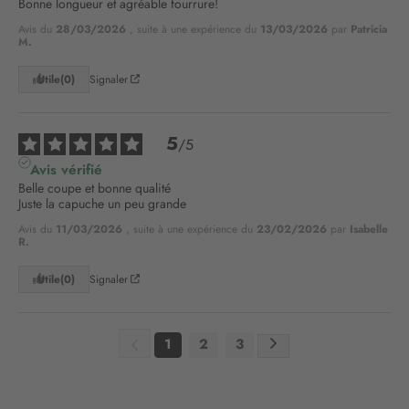
Bonne longueur et agréable fourrure!
e
Avis du
28/03/2026
, suite à une expérience du
13/03/2026
par
Patricia
t
M.
t
r
Utile
(0)
Signaler
e
d
’
5
/
5
i
n
Avis vérifié
f
Belle coupe et bonne qualité 

Juste la capuche un peu grande
o
r
Avis du
11/03/2026
, suite à une expérience du
23/02/2026
par
Isabelle
R.
m
a
Utile
(0)
Signaler
t
i
o
n
1
2
3
: