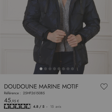
to
nning
e
DOUDOUNE MARINE MOTIF
es
Ajou
ry
à
Référence :
25HF2615085
ma
45
liste
,95 €
d’en
4.8
/
5
-
15
avis