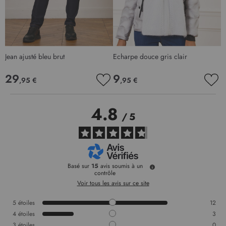
Jean ajusté bleu brut
Echarpe douce gris clair
G
29
9
,95 €
,95 €
AJOUTER
AJO
À
À
MA
MA
4.8
LISTE
LIS
/
5
D’ENVIE
D’E
Basé sur
15
avis soumis à un
contrôle
Voir tous les avis sur ce site
5
étoiles
12
4
étoiles
3
3
étoiles
0