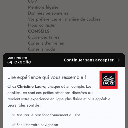
CGV
Mentions légales
Données personnelles
Vos préférences en matière de cookies
Nous contacter
CONSEILS
Guide des tailles
Conseils d'entretien
Conseils mode
Guide vêtements
Vêtements pour femmes
Jupes été
Vêtements de qualité
Chemisiers
Robes
Tops
Jupes
T shirts manches longues
Jupes chic
T shirts manches courtes 3/4