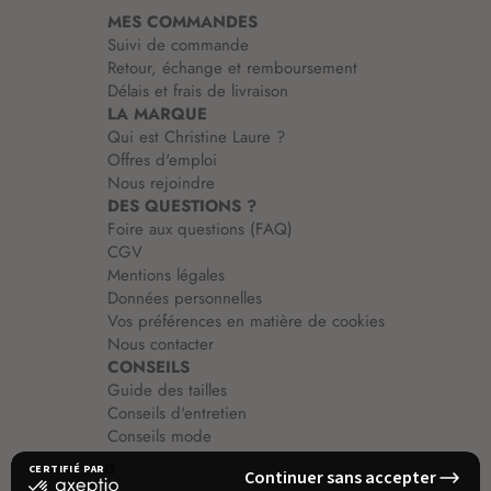
i
MES COMMANDES
o
Suivi de commande
n
Retour, échange et remboursement
:
Délais et frais de livraison
LA MARQUE
Qui est Christine Laure ?
Offres d'emploi
Nous rejoindre
DES QUESTIONS ?
Foire aux questions (FAQ)
CGV
Mentions légales
Données personnelles
Vos préférences en matière de cookies
Nous contacter
CONSEILS
Guide des tailles
Conseils d'entretien
Conseils mode
Guide vêtements