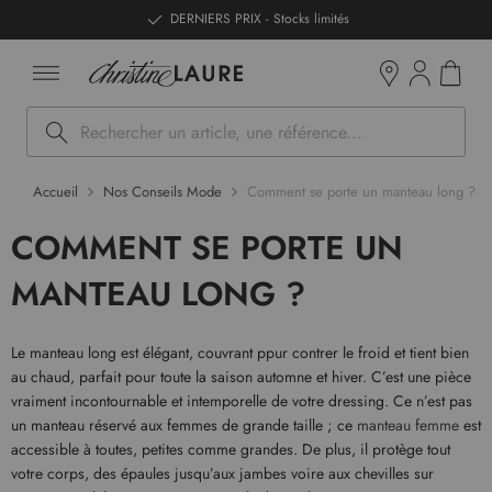
ntenu
DERNIERS PRIX - Stocks limités
Mon pan
Boutiques
Rechercher
Accueil
Nos Conseils Mode
Comment se porte un manteau long ?
COMMENT SE PORTE UN
MANTEAU LONG ?
Le manteau long est élégant, couvrant ppur contrer le froid et tient bien
au chaud, parfait pour toute la saison automne et hiver. C’est une pièce
vraiment incontournable et intemporelle de votre dressing. Ce n’est pas
un manteau réservé aux femmes de grande taille ; ce
manteau femme
est
accessible à toutes, petites comme grandes. De plus, il protège tout
votre corps, des épaules jusqu’aux jambes voire aux chevilles sur