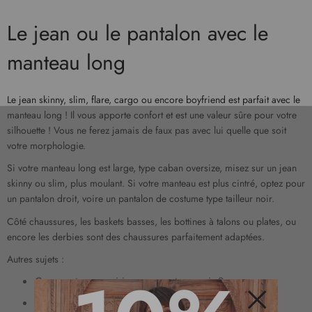
Le jean ou le pantalon avec le
manteau long
Le jean skinny, slim, flare, cargo ou encore boyfriend est parfait avec le
manteau long ! Il vous apporte confort et est une valeur sûre pour votre
silhouette ! Vous ne ferez jamais de faux pas avec lui quelle que soit
votre morphologie.
Si votre manteau long est large, type caban oversize, misez sur un jean
skinny ou slim, plus moulant. Si votre manteau est plus cintré, optez pour
un pantalon droit, voire un pantalon de costume type tailleur noir.
Côté chaussures, les baskets basses, les bottines à talons ou plates, ou
encore les derbies sont des chaussures parfaitement adaptées.
Autres sujets :
Comment accessoiriser un manteau noir ?
Comment bien porter un manteau oversize ?