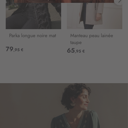
n
o
t
r
e
l
Parka longue noire mat
Manteau peau lainée
e
taupe
t
79
t
65
,95 €
,95 €
r
e
d
’
i
n
f
o
r
m
a
t
i