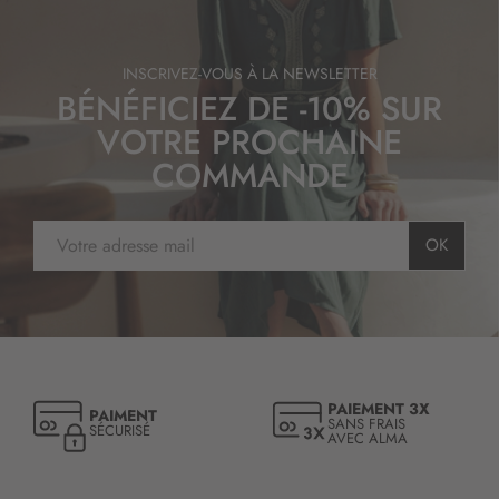
o
n
:
INSCRIVEZ-VOUS À LA NEWSLETTER
BÉNÉFICIEZ DE -10% SUR
VOTRE PROCHAINE
COMMANDE
I
OK
n
s
c
r
i
p
t
PAIEMENT 3X
PAIMENT
i
SANS FRAIS
SÉCURISÉ
AVEC ALMA
o
n
à