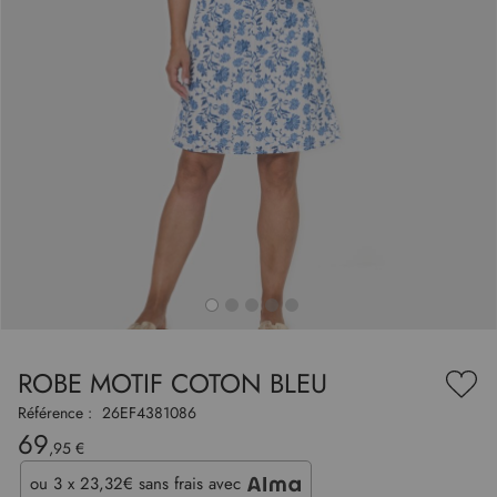
to
nning
e
ROBE MOTIF COTON BLEU
es
Ajou
ry
à
Référence :
26EF4381086
ma
69
liste
,95 €
d’en
ou
3 x 23,32€
sans frais avec