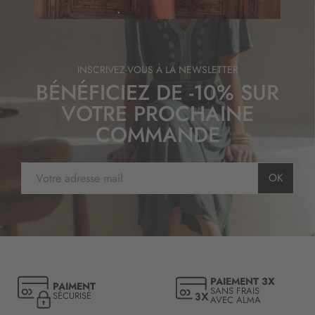
n
o
t
r
INSCRIVEZ-VOUS À LA NEWSLETTER
e
BÉNÉFICIEZ DE -10% SUR
l
e
VOTRE PROCHAINE
t
COMMANDE
t
r
e
I
d
OK
n
’
s
i
c
n
r
f
i
o
p
r
t
m
PAIEMENT 3X
PAIMENT
i
SANS FRAIS
a
SÉCURISÉ
AVEC ALMA
o
t