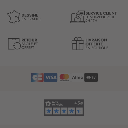
n
i
à
o
n
SERVICE CLIENT
DESSINÉ
n
LUNDI-VENDREDI
o
EN FRANCE
9H-17H
:
t
r
e
LIVRAISON
RETOUR
l
OFFERTE
FACILE ET
OFFERT
EN BOUTIQUE
e
t
t
r
e
d
’
i
n
f
o
r
m
a