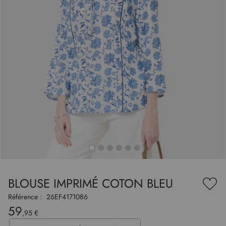
to
nning
e
BLOUSE IMPRIMÉ COTON BLEU
es
Ajou
ry
à
Référence :
26EF4171086
ma
59
liste
,95 €
d’en