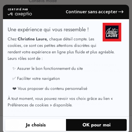
Conseils mode
Guide vêtements
Vêtements pour femmes
Jupes été
Vêtements de qualité
Chemisiers
Robes
Tops
Jupes
T shirts manches longues
Jupes chic
T shirts manches courtes 3/4
Pulls et Gilets
Vestes chic
Jeans
Manteaux Parkas
Pantalons
Nouvelle collection
Pantacourts
Tailleurs
59
AJOUTER AU PANIER
,95 €