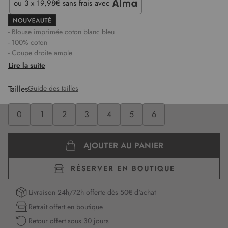
ou
3 x 19,98€
sans frais avec
- Blouse imprimée coton blanc bleu
- 100% coton
- Coupe droite ample
- Col rond
Lire la suite
- Encolure V avec cordon
- Manches 3/4
Tailles
Guide des tailles
- Motif floral bleu
- Détails ajourés
0
1
2
3
4
5
6
- Tissu léger et souple
- Élise mesure 1,75m et porte une taille 1
Longueur :
65 cm pour la première taille
AJOUTER AU PANIER
RÉSERVER EN BOUTIQUE
Livraison 24h/72h offerte dès 50€ d'achat
Retrait offert en boutique
Retour offert sous 30 jours