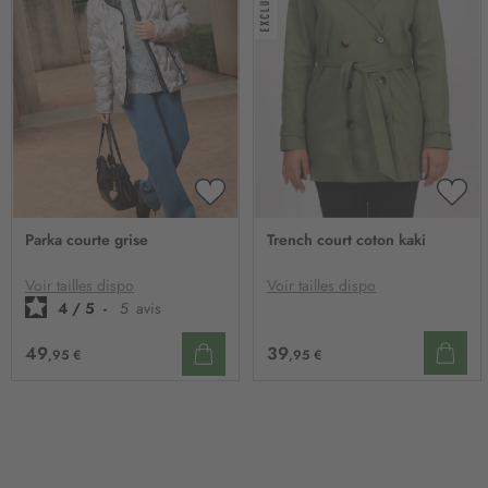
AJOUTER
AJO
À
À
Parka courte grise
Trench court coton kaki
MA
MA
LISTE
LIST
D’ENVIE
D’E
Voir tailles dispo
Voir tailles dispo
4
/
5
-
5
avis
39
49
,95 €
,95 €