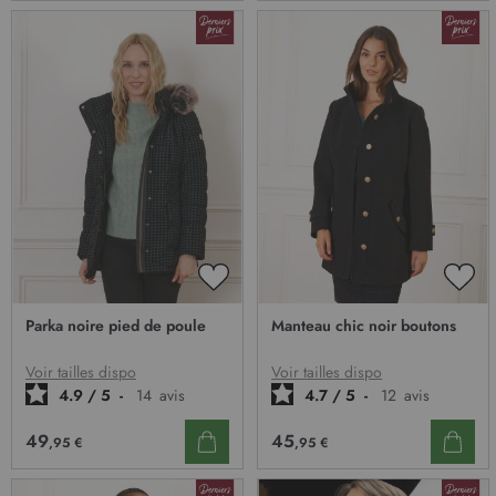
o
r
m
a
t
i
o
n
:
AJOUTER
AJO
À
À
Parka noire pied de poule
Manteau chic noir boutons
MA
MA
LISTE
LIST
D’ENVIE
D’E
Voir tailles dispo
Voir tailles dispo
4.9
/
5
-
14
avis
4.7
/
5
-
12
avis
49
45
,95 €
,95 €