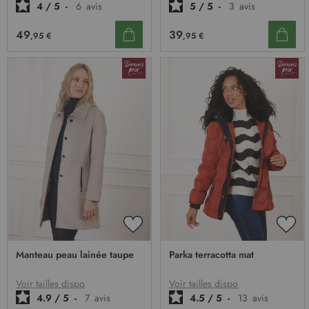
4
/
5
-
6
avis
5
/
5
-
3
avis
49
39
,95 €
,95 €
AJOUTER
AJO
À
À
Manteau peau lainée taupe
Parka terracotta mat
MA
MA
LISTE
LIST
D’ENVIE
D’E
Voir tailles dispo
Voir tailles dispo
4.9
/
5
-
7
avis
4.5
/
5
-
13
avis