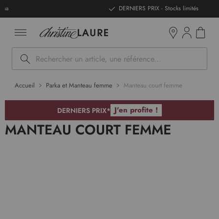
ntenu
DERNIERS PRIX - Stocks limités
Mon pan
Boutiques
Rechercher
Accueil
Parka et Manteau femme
Manteau court femme
J'en profite !
DERNIERS PRIX*
MANTEAU COURT FEMME