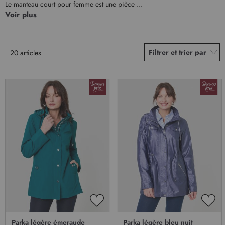
Le manteau court pour femme est une pièce ...
Voir plus
Filtrer et trier par
20
articles
AJOUTER
AJO
À
À
Parka légère émeraude
Parka légère bleu nuit