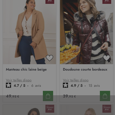
AJOUTER
AJO
À
À
Manteau chic laine beige
Doudoune courte bordeaux
MA
MA
LISTE
LIST
D’ENVIE
D’E
Voir tailles dispo
Voir tailles dispo
4.7
/
5
-
6
avis
4.9
/
5
-
15
avis
49
39
,95 €
,95 €