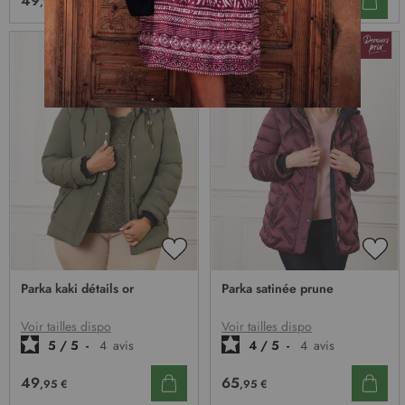
49
49
,95 €
,95 €
t
i
o
n
à
n
o
t
r
e
l
e
t
t
AJOUTER
AJO
r
À
À
Parka kaki détails or
Parka satinée prune
e
MA
MA
LISTE
LIST
d
D’ENVIE
D’E
Voir tailles dispo
Voir tailles dispo
’
5
/
5
-
4
avis
4
/
5
-
4
avis
i
n
49
65
f
,95 €
,95 €