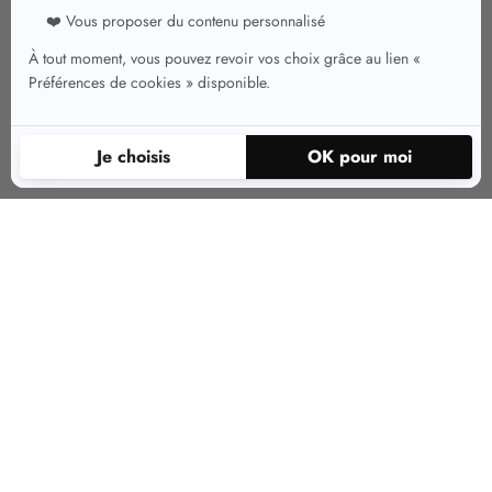
Le manteau court pour femme, en
quelques mots
Le manteau court est un vêtement utilisé en période hivernale. Plus court que
les manteaux traditionnels, il peut être porté en fonction de tous les styles et
pour diverses occasions. Conçu dans différentes couleurs et matières, le
manteau court se décline et se diversifie. Laine, doudoune, cuir, coton,
faites-vous plaisir et trouvez le manteau court idéal avec Christine Laure !
Blouson zippé, manteau à fermeture boutonnée, à boucle ou à ceinture, les