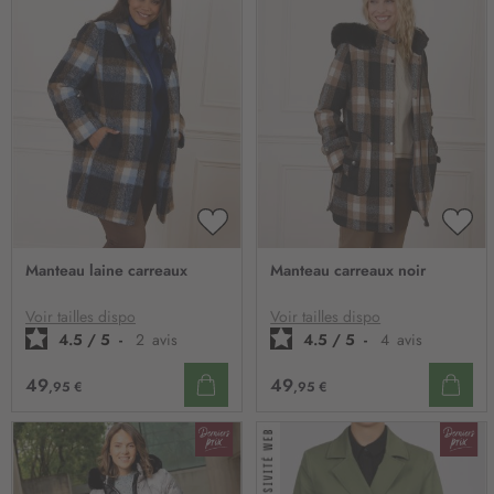
AJOUTER
AJO
À
À
Manteau laine carreaux
Manteau carreaux noir
MA
MA
LISTE
LIST
D’ENVIE
D’E
Voir tailles dispo
Voir tailles dispo
4.5
/
5
-
2
avis
4.5
/
5
-
4
avis
49
49
,95 €
,95 €