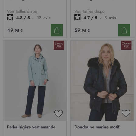
MA
MA
LISTE
LIST
D’ENVIE
D’E
Voir tailles dispo
Voir tailles dispo
4.8
/
5
-
12
avis
4.7
/
5
-
3
avis
49
59
,95 €
,95 €
AJOUTER
AJO
À
À
Parka légère vert amande
Doudoune marine motif
MA
MA
LISTE
LIST