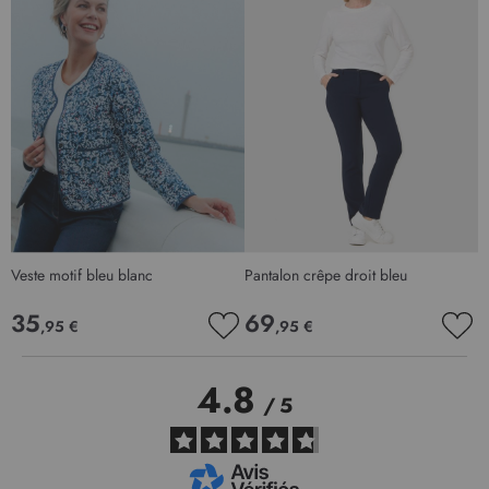
Veste motif bleu blanc
Pantalon crêpe droit bleu
B
35
69
,95 €
,95 €
AJOUTER
AJO
À
À
MA
MA
4.8
LISTE
LIS
/
5
D’ENVIE
D’E