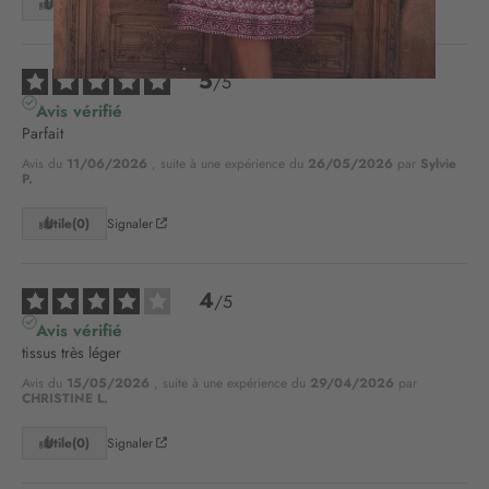
o
Utile
(0)
Signaler
n
à
n
5
/
5
o
Avis vérifié
t
Parfait
r
e
Avis du
11/06/2026
, suite à une expérience du
26/05/2026
par
Sylvie
P.
l
e
Utile
(0)
Signaler
t
t
r
4
e
/
5
d
Avis vérifié
’
tissus très léger
i
Avis du
15/05/2026
, suite à une expérience du
29/04/2026
par
n
CHRISTINE L.
f
o
Utile
(0)
Signaler
r
m