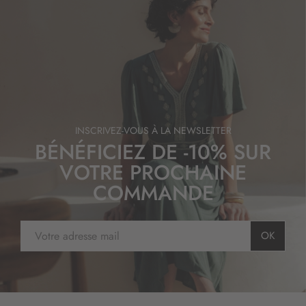
INSCRIVEZ-VOUS À LA NEWSLETTER
BÉNÉFICIEZ DE -10% SUR
VOTRE PROCHAINE
COMMANDE
I
OK
n
s
c
r
i