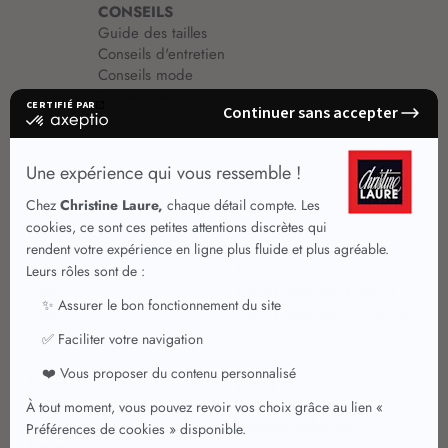
CONSEILS
Guide des tailles
Conseils d'entretien
Conseils mode
Guide vêtements
Vêtements pour femmes
Jupes été
Vêtements de qualité
Chemisiers
Robes
Tops
Jupes
T shirts manches longues
Jupes chic
T shirts manches courtes 3/4
Pulls et Gilets
Vestes chic
Jeans
Manteaux Parkas
Pantalons
Nouvelle collection
Pantacourts