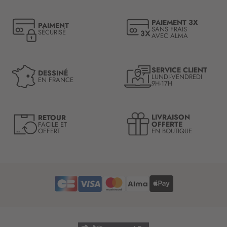
p
t
PAIEMENT 3X
PAIMENT
i
SANS FRAIS
SÉCURISÉ
AVEC ALMA
o
n
à
n
SERVICE CLIENT
DESSINÉ
LUNDI-VENDREDI
o
EN FRANCE
9H-17H
t
r
e
LIVRAISON
RETOUR
l
OFFERTE
FACILE ET
OFFERT
EN BOUTIQUE
e
t
t
r
e
d
’
i
n