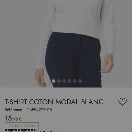
to
nning
e
T-SHIRT COTON MODAL BLANC
es
Ajou
ry
à
Référence :
26EF4227015
ma
15
liste
,95 €
d’en