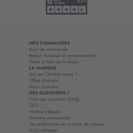
f
o
r
m
a
t
i
MES COMMANDES
o
Suivi de commande
n
Retour, échange et remboursement
:
Délais et frais de livraison
LA MARQUE
Qui est Christine Laure ?
Offres d'emploi
Nous rejoindre
DES QUESTIONS ?
Foire aux questions (FAQ)
CGV
Mentions légales
Données personnelles
Vos préférences en matière de cookies
Nous contacter