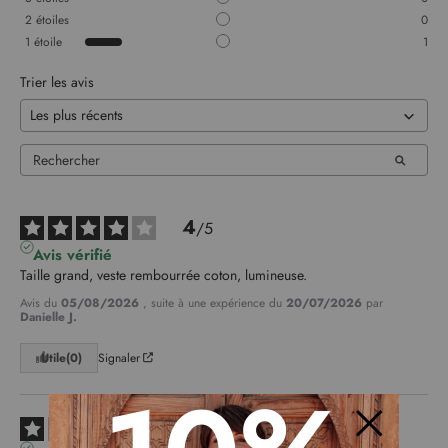
2
étoiles
0
1
étoile
1
Trier les avis
4
/
5
Avis vérifié
Taille grand, veste rembourrée coton, lumineuse.
Avis du
05/08/2026
, suite à une expérience du
20/07/2026
par
Danielle J.
Utile
(0)
Signaler
1
/
5