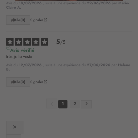
Avis du
18/07/2026
, suite à une expérience du
29/06/2026
par
Marie-
o
Claire A.
t
r
Utile
(0)
Signaler
e
l
e
5
/
5
t
Avis vérifié
t
très jolie veste
r
e
Avis du
12/07/2026
, suite à une expérience du
27/06/2026
par
Helene
d
B.
’
Utile
(0)
Signaler
i
n
f
o
1
2
r
m
a
t
i