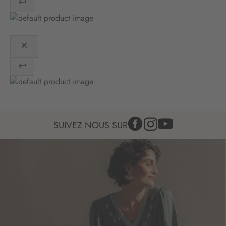
o
n
:
SUIVEZ NOUS SUR