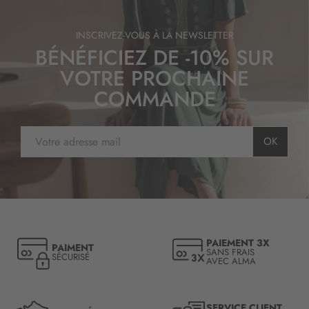
INSCRIVEZ-VOUS À LA NEWSLETTER
BÉNÉFICIEZ DE -10% SUR
VOTRE PROCHAINE
COMMANDE
I
OK
n
s
c
r
i
p
t
PAIEMENT 3X
PAIMENT
i
SANS FRAIS
SÉCURISÉ
AVEC ALMA
o
n
à
n
SERVICE CLIENT