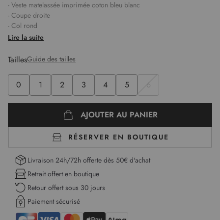
- Veste matelassée imprimée coton bleu blanc
- Coupe droite
- Col rond
- Manches longues
Lire la suite
- Fermeture par boutons sur le milieu devant
- 2 grande poches plaquées sur l'avant et sur chaque face
Tailles
Guide des tailles
- Matelassage à carreaux
- Motif floral abstrait bleu et écru
0
1
2
3
4
5
6
- À porter avec le pantalon imprimé associé
- Cécile mesure 1,75m et porte une taille 1
Longueur :
58 cm pour la première taille
AJOUTER AU PANIER
RÉSERVER EN BOUTIQUE
Livraison 24h/72h offerte dès 50€ d'achat
Retrait offert en boutique
Retour offert sous 30 jours
Paiement sécurisé