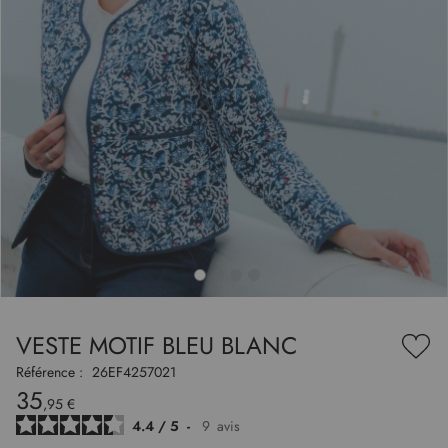
to
nning
e
VESTE MOTIF BLEU BLANC
es
Ajou
ry
à
Référence :
26EF4257021
ma
35
liste
,95 €
d’en
4.4
/
5
-
9
avis