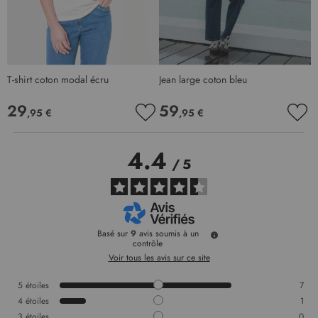
T-shirt coton modal écru
Jean large coton bleu
29
59
,95 €
,95 €
AJOUTER
AJO
À
À
MA
MA
4.4
LISTE
LIS
/
5
D’ENVIE
D’E
Basé sur
9
avis soumis à un
contrôle
Voir tous les avis sur ce site
5
étoiles
7
4
étoiles
1
3
étoiles
0