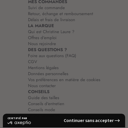
MES COMMANDES
o
Suivi de commande
n
Retour, échange et remboursement
:
Délais et frais de livraison
LA MARQUE
Qui est Christine Laure ?
Offres d'emploi
Nous rejoindre
DES QUESTIONS ?
Foire aux questions (FAQ)
CGV
Mentions légales
Données personnelles
Vos préférences en matière de cookies
Nous contacter
CONSEILS
Guide des tailles
Conseils d'entretien
Conseils mode
Guide vêtements