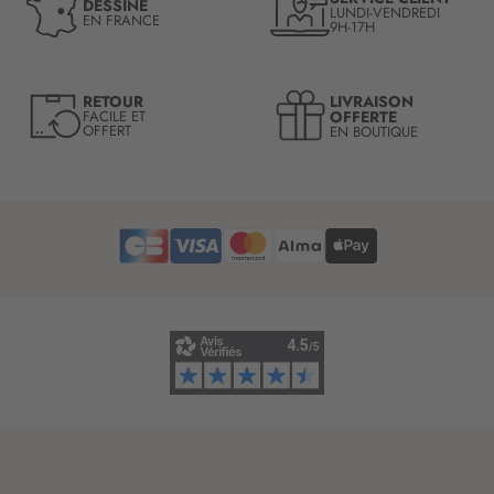
DESSINÉ
LUNDI-VENDREDI
o
EN FRANCE
9H-17H
t
r
e
LIVRAISON
RETOUR
l
OFFERTE
FACILE ET
OFFERT
EN BOUTIQUE
e
t
t
r
e
d
’
i
n
f
o
r
m
a
t
i