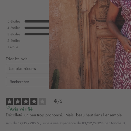
5
étoiles
4
étoiles
3
étoiles
2
étoiles
1
étoile
Trier les avis
4
/
5
Avis vérifié
Décolleté  un peu trop prononcé.  Mais  beau haut dans l ensemble
Avis du
17/12/2025
, suite à une expérience du
01/12/2025
par
Nicole B.