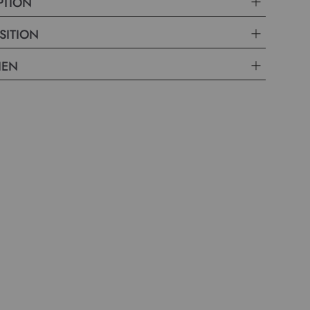
PTION
apportez à votre dressing une pièce chic et facile à porter, fidèle
de la marque Christine Laure.
SITION
IEN