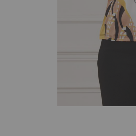
Skip to
the
beginning
of the
images
gallery