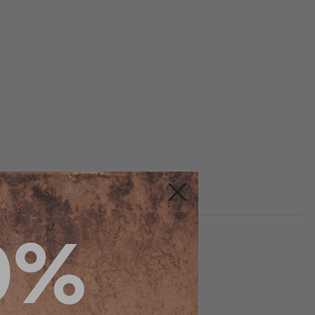
Fermer
0%