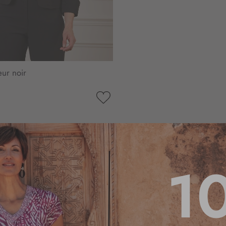
eur noir
AJOUTER
À
MA
LISTE
D’ENVIE
1
4.2
/
5
Basé sur
10
avis soumis à un