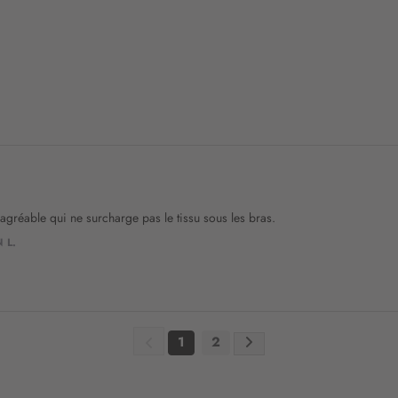
n
:
gréable qui ne surcharge pas le tissu sous les bras.
 L.
1
2