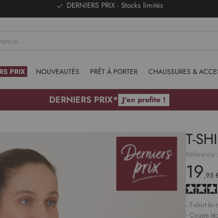
DERNIERS PRIX - Stocks limités
RS PRIX
NOUVEAUTÉS
PRÊT À PORTER
CHAUSSURES & ACCE
DERNIERS PRIX*
J'en profite !
T-SH
Référence 
19
,95 
- T-shirt b
- Coupe lé