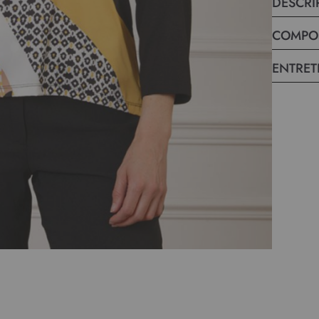
DESCRI
matière et 
à l’esprit 
COMPO
ENTRET