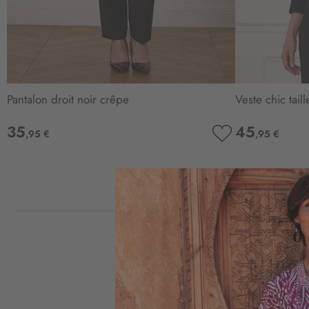
Pantalon droit noir crêpe
Veste chic taill
35
45
,95 €
,95 €
AJOUTER
À
MA
LISTE
D’ENVIE