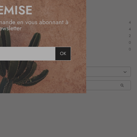
EMISE
mande en vous abonnant à
4
ewsletter
4
2
0
0
OK