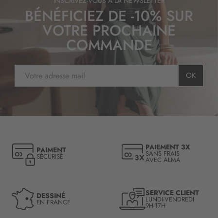
INSCRIVEZ-VOUS À LA NEWSLETTER
BÉNÉFICIEZ DE -10% SUR
VOTRE PROCHAINE
COMMANDE
I
OK
n
s
c
r
i
p
t
PAIEMENT 3X
PAIMENT
i
SANS FRAIS
SÉCURISÉ
AVEC ALMA
o
n
à
n
SERVICE CLIENT
DESSINÉ
LUNDI-VENDREDI
o
EN FRANCE
9H-17H
t