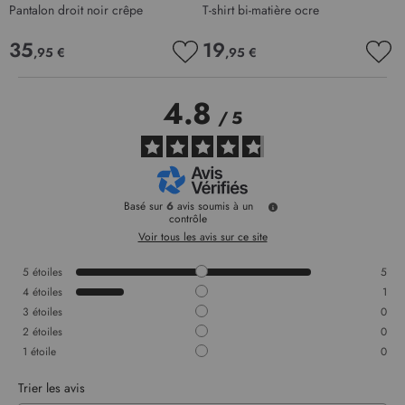
Pantalon droit noir crêpe
T-shirt bi-matière ocre
R
35
19
,95 €
,95 €
AJOUTER
AJO
À
À
MA
MA
4.8
LISTE
LIS
/
5
D’ENVIE
D’E
Basé sur
6
avis soumis à un
contrôle
Voir tous les avis sur ce site
5
étoiles
5
4
étoiles
1
3
étoiles
0
2
étoiles
0
1
étoile
0
Trier les avis