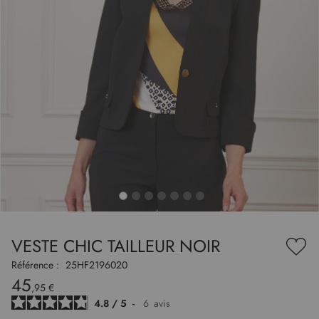
to
nning
e
VESTE CHIC TAILLEUR NOIR
es
Ajou
ry
à
Référence :
25HF2196020
ma
45
liste
,95 €
d’en
4.8
/
5
-
6
avis