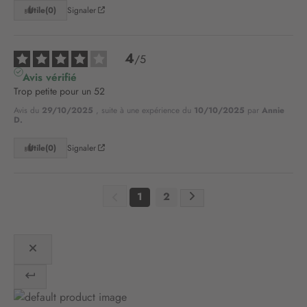
t
Utile
(0)
Signaler
r
e
l
4
/
5
e
Avis vérifié
t
Trop petite pour un 52
t
r
Avis du
29/10/2025
, suite à une expérience du
10/10/2025
par
Annie
D.
e
d
Utile
(0)
Signaler
’
i
n
f
1
2
o
r
m
a
t
i
o