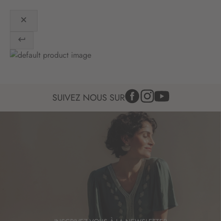
n
:
SUIVEZ NOUS SUR