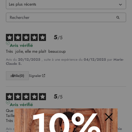
5
/
5
Avis vérifié
Très  jolie, elle me plaît  beaucoup
Avis du
20/12/2025
, suite à une expérience du
04/12/2025
par
Marie-
Claude S.
Utile
(0)
Signaler
5
/
5
10%
Avis vérifié
Que du positif, 

Taille,qualité impeccable. 

Très satisfaite.
Fermer
Avis du
09/12/2025
, suite à une expérience du
23/11/2025
par
Annie