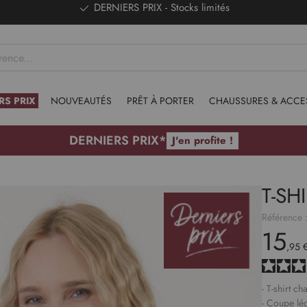
DERNIERS PRIX - Stocks limités
RS PRIX
NOUVEAUTÉS
PRÊT À PORTER
CHAUSSURES & ACCE
DERNIERS PRIX*
J'en profite !
T-SH
Référence 
15
,95 
- T-shirt c
- Coupe lé