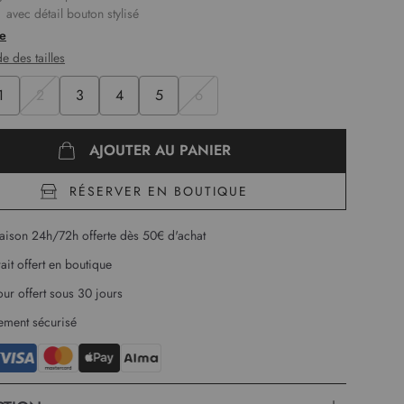
 avec détail bouton stylisé
longues
te
sur le bas
e des tailles
ure 1,78m et porte une taille 1
1
2
3
4
5
6
gueur :
59 cm pour la première taille.
AJOUTER AU PANIER
RÉSERVER EN BOUTIQUE
raison 24h/72h offerte dès 50€ d'achat
rait offert en boutique
our offert sous 30 jours
ement sécurisé