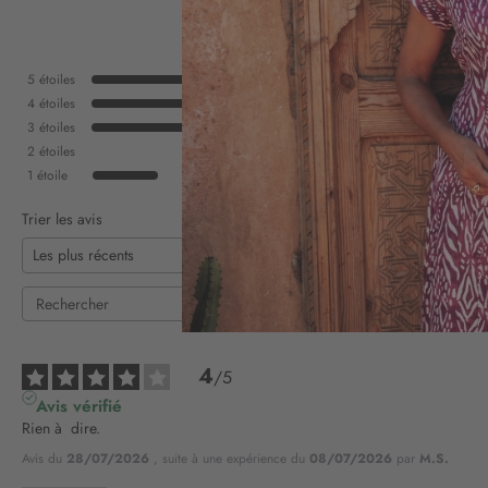
5
étoiles
4
étoiles
3
étoiles
2
étoiles
1
étoile
Trier les avis
4
/
5
Avis vérifié
Rien à  dire.
Avis du
28/07/2026
, suite à une expérience du
08/07/2026
par
M.S.