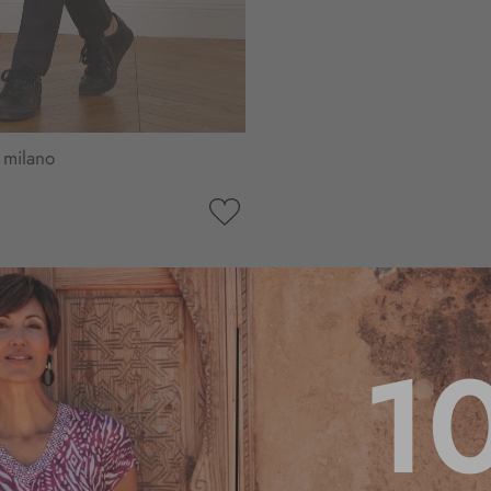
é milano
AJOUTER
À
MA
LISTE
D’ENVIE
1
4.2
/
5
Basé sur
21
avis soumis à un