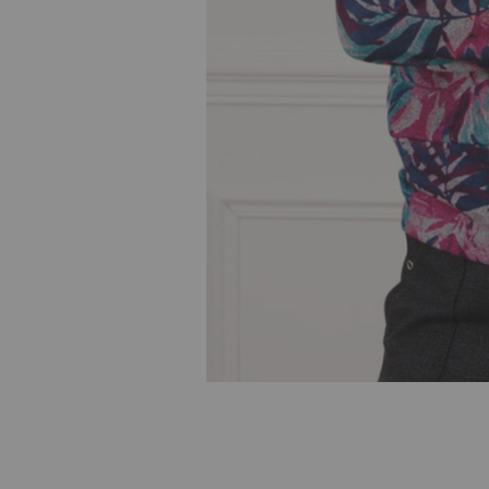
Skip to
the
beginning
of the
images
gallery