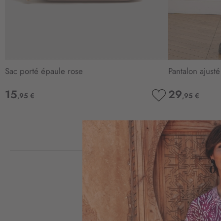
Sac porté épaule rose
Pantalon ajust
15
29
,95 €
,95 €
AJOUTER
À
MA
LISTE
D’ENVIE