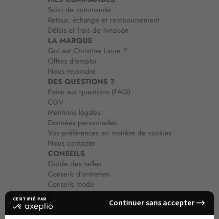
o
Suivi de commande
n
Retour, échange et remboursement
:
Délais et frais de livraison
LA MARQUE
Qui est Christine Laure ?
Offres d'emploi
Nous rejoindre
DES QUESTIONS ?
Foire aux questions (FAQ)
CGV
Mentions légales
Données personnelles
Vos préférences en matière de cookies
Nous contacter
CONSEILS
Guide des tailles
Conseils d'entretien
Conseils mode
Guide vêtements