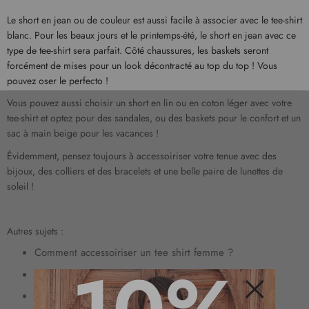
Le short en jean ou de couleur est aussi facile à associer avec le tee-shirt
blanc. Pour les beaux jours et le printemps-été, le short en jean avec ce
type de tee-shirt sera parfait. Côté chaussures, les baskets seront
forcément de mises pour un look décontracté au top du top ! Vous
pouvez oser le perfecto !
Vous pouvez aussi choisir un short en lin ou en coton léger avec votre
tee-shirt et optez pour des sandales, ou des baskets pour le confort et un
sac à main beige pour les vacances !
Évidemment, pensez toujours à accessoiriser votre tenue avec des
bijoux, des colliers et des bracelets et une belle paire de lunettes de
soleil !
Autres sujets :
Comment accessoiriser un tee shirt femme ?
Comment bien porter un tee shirt femme ?
Comment choisir un tee shirt oversize pour femme ?