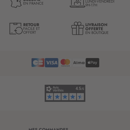
LUNDI-VENDREDI
o
EN FRANCE
9H-17H
t
r
e
LIVRAISON
RETOUR
l
OFFERTE
FACILE ET
OFFERT
EN BOUTIQUE
e
t
t
r
e
d
’
i
n
f
o
r
m
a
t
i
MES COMMANDES