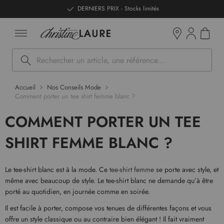
ntenu
DERNIERS PRIX - Stocks limités
Mon pan
Boutiques
Rechercher
Accueil
Nos Conseils Mode
Comment porter un tee shirt femme blanc ?
COMMENT PORTER UN TEE
SHIRT FEMME BLANC ?
Le tee-shirt blanc est à la mode. Ce
tee-shirt femme
se porte avec style, et
même avec beaucoup de style. Le tee-shirt blanc ne demande qu’à être
porté au quotidien, en journée comme en soirée.
Il est facile à porter, compose vos tenues de différentes façons et vous
offre un style classique ou au contraire bien élégant ! Il fait vraiment