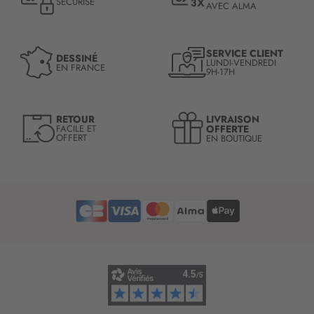
SÉCURISÉ
AVEC ALMA
o
n
à
n
SERVICE CLIENT
DESSINÉ
LUNDI-VENDREDI
o
EN FRANCE
9H-17H
t
r
e
LIVRAISON
RETOUR
l
OFFERTE
FACILE ET
OFFERT
EN BOUTIQUE
e
t
t
r
e
d
’
i
n
f
o
r