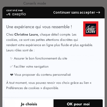
Conseils mode
Guide vêtements
Vêtements pour femmes
Jupes été
Vêtements de qualité
Chemisiers
Robes
Tops
Jupes
T shirts manches longues
Jupes chic
T shirts manches courtes 3/4
Pulls et Gilets
Vestes chic
Jeans
Manteaux Parkas
Pantalons
Nouvelle collection
Pantacourts
Tailleurs