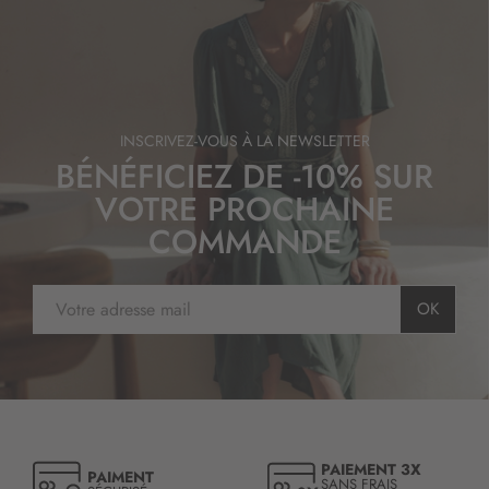
INSCRIVEZ-VOUS À LA NEWSLETTER
BÉNÉFICIEZ DE -10% SUR
VOTRE PROCHAINE
COMMANDE
I
OK
n
s
c
r
i
p
t
PAIEMENT 3X
PAIMENT
i
SANS FRAIS