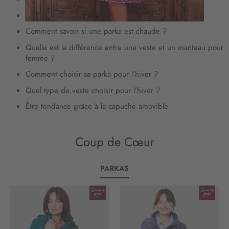
à
Les meilleurs looks d’hiver pour une femme
n
o
Comment savoir si une parka est chaude ?
t
Quelle est la différence entre une veste et un manteau pour
r
femme ?
e
l
Comment choisir sa parka pour l’hiver ?
e
Quel type de veste choisir pour l’hiver ?
t
t
Être tendance grâce à la capuche amovible
r
e
d
Coup de Cœur
’
i
n
PARKAS
f
o
r
m
a