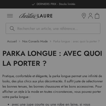
ntenu
DERNIERS PRIX - Stocks limités
Mon pan
Boutiques
Rechercher
Accueil
Nos Conseils Mode
Parka longue : avec quoi la porter ?
PARKA LONGUE : AVEC QUOI
LA PORTER ?
Pratique, confortable et élégante, la parka longue permet une infinité de
looks, des plus chics aux plus décontractés. Il suffit juste de sélectionner
les bonnes tenues, les bonnes chaussures et les bons accessoires. Pour
afficher un style à la mode en toutes circonstances, vous pouvez porter
votre parka longue :
avec une jupe courte ou une robe en laine, si vous