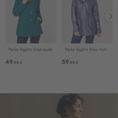
t
i
o
n
:
Parka légère émeraude
Parka légère bleu nuit
49
59
,95 €
,95 €