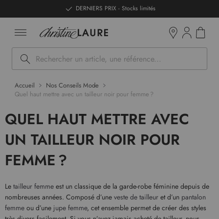
ntenu
DERNIERS PRIX - Stocks limités
Mon pan
Boutiques
Rechercher
Accueil
Nos Conseils Mode
Quel haut mettre avec un tailleur noir pour femme ?
QUEL HAUT METTRE AVEC
UN TAILLEUR NOIR POUR
FEMME ?
Le
tailleur femme
est un classique de la garde-robe féminine depuis de
nombreuses années. Composé d’une
veste de tailleur
et d’un
pantalon
femme
ou d’une
jupe femme
, cet ensemble permet de créer des styles
très divers facilement. Si vous n’avez jamais acheté de tailleur, nous