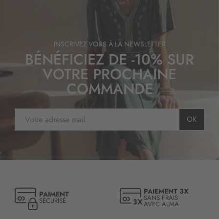
INSCRIVEZ-VOUS À LA NEWSLETTER
BÉNÉFICIEZ DE -10% SUR
VOTRE PROCHAINE
COMMANDE
I
OK
n
s
c
r
i
p
t
PAIEMENT 3X
PAIMENT
i
SANS FRAIS
SÉCURISÉ
AVEC ALMA
o
n