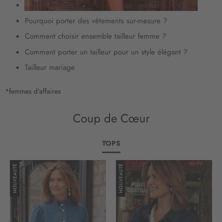
Quelle chaussure avec un costume pour femme ?
n
o
Pourquoi porter des vêtements sur-mesure ?
t
Comment choisir ensemble tailleur femme ?
r
e
Comment porter un tailleur pour un style élégant ?
l
Tailleur mariage
e
t
t
*femmes d'affaires
r
e
Coup de Cœur
d
’
i
TOPS
n
f
o
r
m
a
t