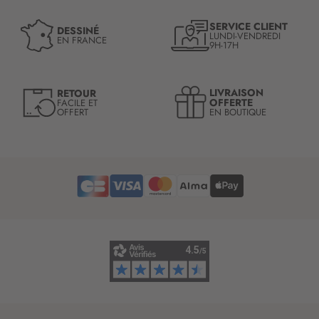
à
n
SERVICE CLIENT
DESSINÉ
LUNDI-VENDREDI
o
EN FRANCE
9H-17H
t
r
e
LIVRAISON
RETOUR
l
OFFERTE
FACILE ET
OFFERT
EN BOUTIQUE
e
t
t
r
e
d
’
i
n
f
o
r
m
a