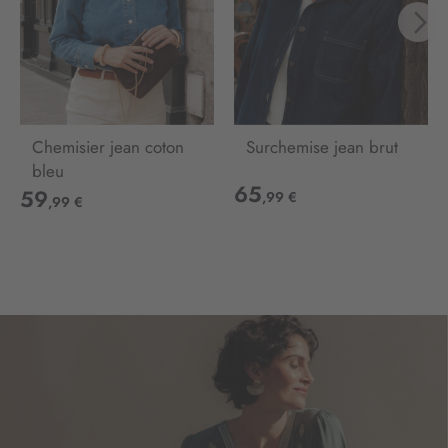
i
o
n
:
Chemisier jean coton
Surchemise jean brut
bleu
65
59
,99 €
,99 €