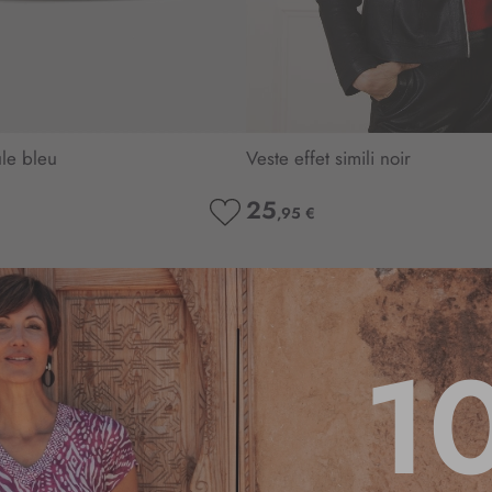
le bleu
Veste effet simili noir
25
,95 €
AJOUTER
À
MA
LISTE
D’ENVIE
1
5
/
5
Basé sur
4
avis soumis à un