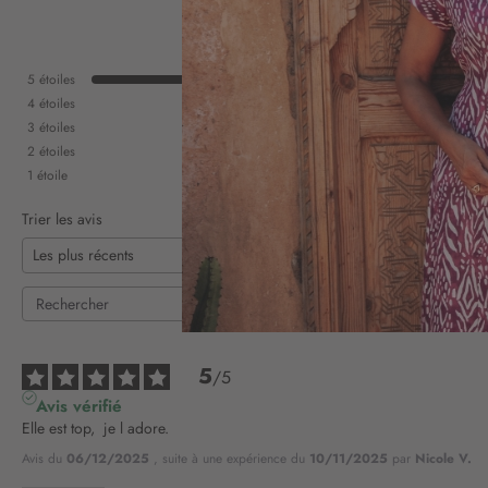
5
étoiles
4
étoiles
3
étoiles
2
étoiles
1
étoile
Trier les avis
5
/
5
Avis vérifié
Elle est top,  je l adore.
Avis du
06/12/2025
, suite à une expérience du
10/11/2025
par
Nicole V.