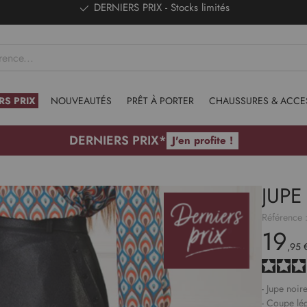
DERNIERS PRIX - Stocks limités
RS PRIX
NOUVEAUTÉS
PRÊT À PORTER
CHAUSSURES & ACCE
DERNIERS PRIX*
J'en profite !
JUPE
Référence 
19
,95 
- Jupe noire
- Coupe lé