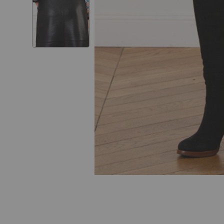
Skip to
the
beginning
of the
images
gallery