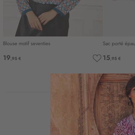
Blouse motif seventies
Sac porté épau
19
15
,95 €
,95 €
AJOUTER
À
MA
LISTE
D’ENVIE