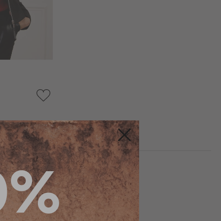
AJOUTER
À
MA
LISTE
D’ENVIE
Fermer
0%