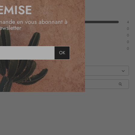
EMISE
mande en vous abonnant à
4
ewsletter
0
0
0
0
OK