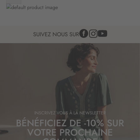
f
o
r
m
a
SUIVEZ NOUS SUR
t
i
o
n
:
INSCRIVEZ-VOUS À LA NEWSLETTER
BÉNÉFICIEZ DE -10% SUR
VOTRE PROCHAINE