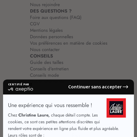
Nous rejoindre
DES QUESTIONS ?
Foire aux questions (FAQ)
CGV
Mentions légales
Données personnelles
Vos préférences en matière de cookies
Nous contacter
CONSEILS
Guide des tailles
Conseils d'entretien
Conseils mode
Guide vêtements
Vêtements pour femmes
Jupes été
Vêtements de qualité
Chemisiers
Robes
Tops