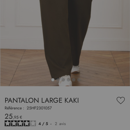
to
nning
e
PANTALON LARGE KAKI
es
Ajou
ry
à
Référence :
25HF2301057
ma
25
liste
,95 €
d’en
4
/
5
-
2
avis