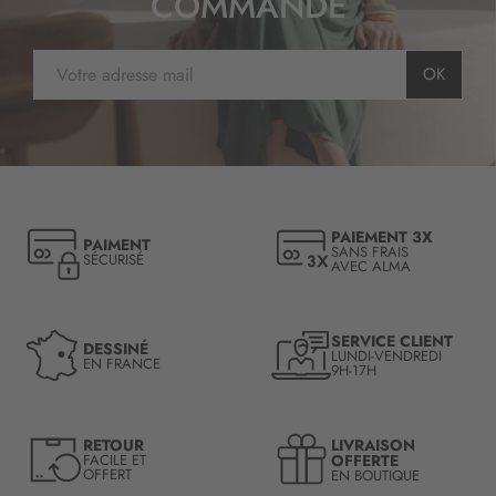
COMMANDE
I
OK
n
s
c
r
i
p
t
PAIEMENT 3X
PAIMENT
i
SANS FRAIS
SÉCURISÉ
AVEC ALMA
o
n
à
n
SERVICE CLIENT
DESSINÉ
LUNDI-VENDREDI
o
EN FRANCE
9H-17H
t
r
e
LIVRAISON
RETOUR
l
OFFERTE
FACILE ET
OFFERT
EN BOUTIQUE
e