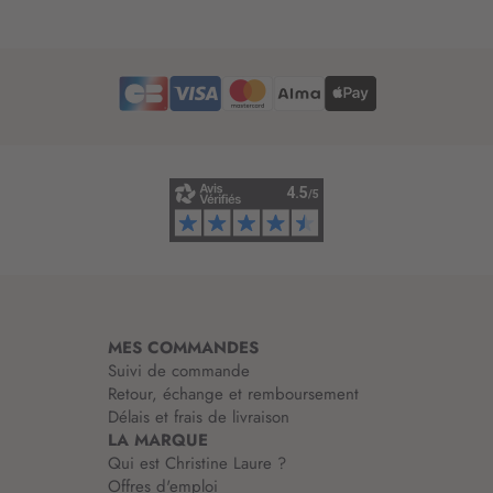
t
t
r
e
d
’
i
n
f
o
r
m
a
t
i
MES COMMANDES
o
Suivi de commande
n
Retour, échange et remboursement
:
Délais et frais de livraison
LA MARQUE
Qui est Christine Laure ?
Offres d'emploi