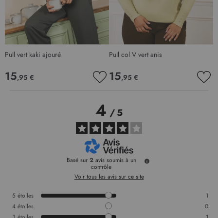
Pull vert kaki ajouré
Pull col V vert anis
V
15
15
,95 €
,95 €
AJOUTER
AJO
À
À
MA
MA
4
LISTE
LIS
/
5
D’ENVIE
D’E
Basé sur
2
avis soumis à un
contrôle
Voir tous les avis sur ce site
5
étoiles
1
4
étoiles
0
3
étoiles
1