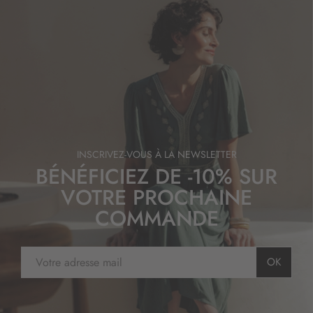
INSCRIVEZ-VOUS À LA NEWSLETTER
BÉNÉFICIEZ DE -10% SUR
VOTRE PROCHAINE
COMMANDE
I
OK
n
s
c
r