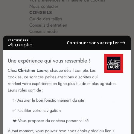
Vos préférences en matière de cookies
Nous contacter
CONSEILS
Guide des tailles
Conseils d'entretien
Conseils mode
Guide vêtements
Vêtements pour femmes
Jupes été
Vêtements de qualité
Chemisiers
Robes
Tops
Jupes
T shirts manches longues
Jupes chic
T shirts manches courtes 3/4
Pulls et Gilets
Vestes chic
Jeans
Manteaux Parkas