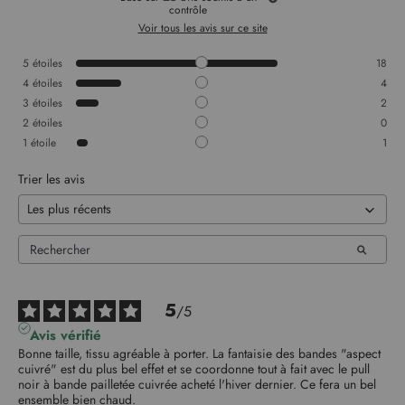
contrôle
Voir tous les avis sur ce site
5
étoiles
18
4
étoiles
4
3
étoiles
2
2
étoiles
0
1
étoile
1
Trier les avis
5
/
5
Avis vérifié
Bonne taille, tissu agréable à porter. La fantaisie des bandes "aspect 
cuivré" est du plus bel effet et se coordonne tout à fait avec le pull 
noir à bande pailletée cuivrée acheté l'hiver dernier. Ce fera un bel 
ensemble bien chaud.