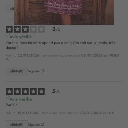
o
Utile
(0)
Signaler
n
à
n
3
o
/
5
t
Avis vérifié
r
L'article reçu ne correspond pas à ce qu'on voit sur la photo, très 
e
déçue !
l
Avis du
22/01/2026
, suite à une expérience du
06/01/2026
par
POUX
e
V.
t
t
Utile
(0)
Signaler
r
e
d
5
/
5
’
Avis vérifié
i
Parfait
n
f
Avis du
19/01/2026
, suite à une expérience du
03/01/2026
par
L.H.
o
r
Utile
(0)
Signaler