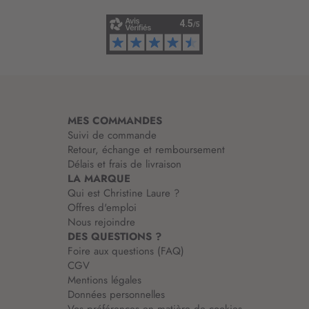
n
f
o
r
m
a
t
i
MES COMMANDES
o
Suivi de commande
n
Retour, échange et remboursement
:
Délais et frais de livraison
LA MARQUE
Qui est Christine Laure ?
Offres d'emploi
Nous rejoindre
DES QUESTIONS ?
Foire aux questions (FAQ)
CGV
Mentions légales
Données personnelles