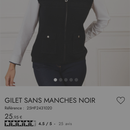
to
nning
e
GILET SANS MANCHES NOIR
es
Ajou
ry
à
Référence :
25HF2431020
ma
25
liste
,95 €
d’en
4.5
/
5
-
25
avis