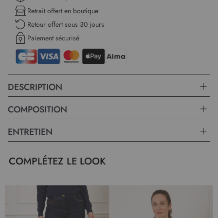
réhaussant l'ensemble et faisant de ce gilet un incontournable pour les
Retrait offert en boutique
garde-robes raffinées. Que ce soit pour une sortie décontractée ou
Retour offert sous 30 jours
une occasion plus habillée, ce gilet s'intègre facilement à toute
collection de mode.
Paiement sécurisé
DESCRIPTION
COMPOSITION
ENTRETIEN
COMPLÉTEZ LE LOOK