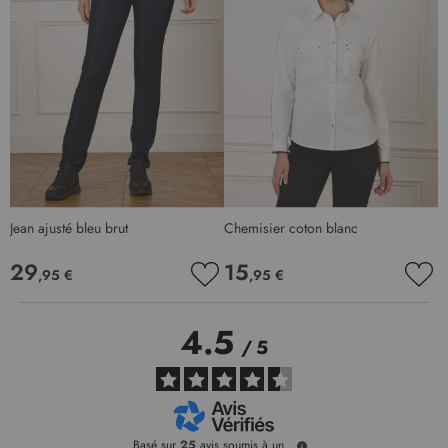
Jean ajusté bleu brut
Chemisier coton blanc
29
15
,95 €
,95 €
AJOUTER
AJO
À
À
MA
MA
4.5
LISTE
LIS
/
5
D’ENVIE
D’E
Basé sur
25
avis soumis à un