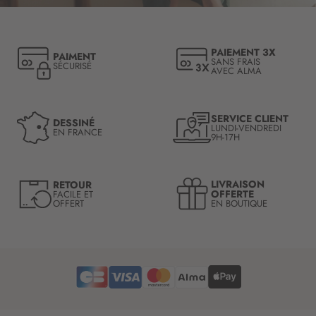
i
p
t
PAIEMENT 3X
PAIMENT
i
SANS FRAIS
SÉCURISÉ
AVEC ALMA
o
n
à
n
SERVICE CLIENT
DESSINÉ
LUNDI-VENDREDI
o
EN FRANCE
9H-17H
t
r
e
LIVRAISON
RETOUR
l
OFFERTE
FACILE ET
OFFERT
EN BOUTIQUE
e
t
t
r
e
d
’
i