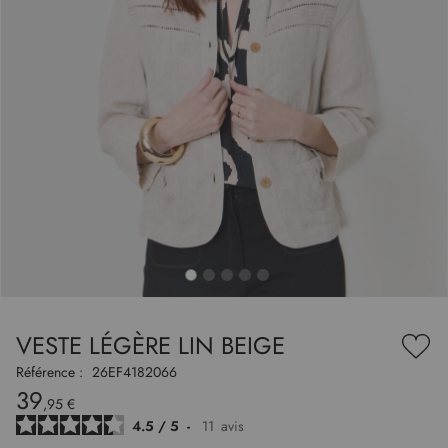
to
nning
e
VESTE LÉGÈRE LIN BEIGE
es
Ajou
ry
à
Référence :
26EF4182066
ma
39
liste
,95 €
d’en
4.5
/
5
-
11
avis