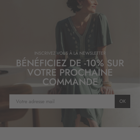
INSCRIVEZ-VOUS À LA NEWSLETTER
BÉNÉFICIEZ DE -10% SUR
VOTRE PROCHAINE
COMMANDE
I
OK
n
s
c
r
i
p