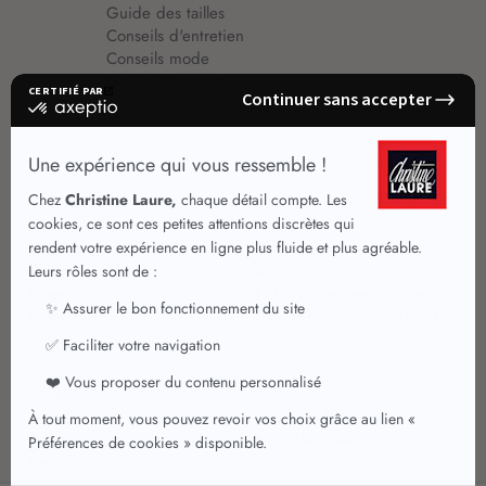
Guide des tailles
Conseils d'entretien
Conseils mode
Guide vêtements
Vêtements pour femmes
Jupes été
Vêtements de qualité
Chemisiers
Robes
Tops
Jupes
T shirts manches longues
Jupes chic
T shirts manches courtes 3/4
Pulls et Gilets
Vestes chic
Jeans
Manteaux Parkas
Pantalons
Nouvelle collection
Pantacourts
Tailleurs