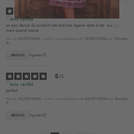
n
2
à
/
5
n
Avis vérifié
o
un peu decue du produit vste tres tres legere veste d ete  oui ;;;; 
t
mais quand meme
r
Avis du
27/07/2026
, suite à une expérience du
10/07/2026
par
Thérèse
e
G.
l
e
Utile
(0)
Signaler
t
t
r
5
/
5
e
Avis vérifié
d
parfait
’
i
Avis du
22/07/2026
, suite à une expérience du
06/07/2026
par
Daniela
P.
n
f
Utile
(0)
Signaler
o
r
m