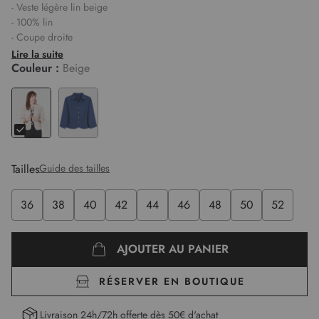
- Veste légère lin beige
- 100% lin
- Coupe droite
- Col chemisier
Lire la suite
- Manches longues amples avec effet revers
Couleur :
Beige
- Fermeture par boutons stylisés sur le milieu devant
- 2 poches détails boutons
- Détails ajourés et surpiqûres ton sur ton à l'avant
- Détails : épaulettes et jeu de découpes
- Élise mesure 1,75m et porte une taille 38
Tailles
Guide des tailles
36
38
40
42
44
46
48
50
52
AJOUTER AU PANIER
RÉSERVER EN BOUTIQUE
Livraison 24h/72h offerte dès 50€ d'achat