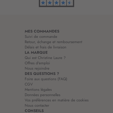
o
r
m
a
t
i
MES COMMANDES
o
Suivi de commande
n
Retour, échange et remboursement
:
Délais et frais de livraison
LA MARQUE
Qui est Christine Laure ?
Offres d'emploi
Nous rejoindre
DES QUESTIONS ?
Foire aux questions (FAQ)
CGV
Mentions légales
Données personnelles
Vos préférences en matière de cookies
Nous contacter
CONSEILS