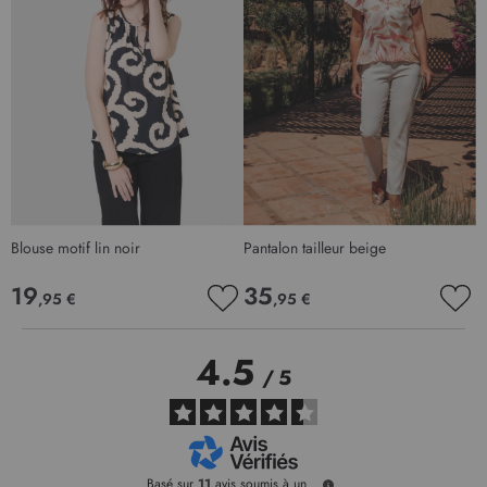
Blouse motif lin noir
Pantalon tailleur beige
P
19
35
,95 €
,95 €
AJOUTER
AJO
À
À
MA
MA
4.5
LISTE
LIS
/
5
D’ENVIE
D’E
Basé sur
11
avis soumis à un