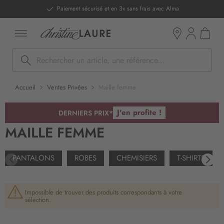
ntenu
Paiement sécurisé et en 3x sans frais avec Alma
Mon pan
Boutiques
Rechercher
Accueil
Ventes Privées
Maille femme
J'en profite !
DERNIERS PRIX*
MAILLE FEMME
PANTALONS
ROBES
CHEMISIERS
T-SHIRTS
Impossible de trouver des produits correspondants à votre
sélection.