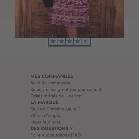
t
d
i
’
o
i
n
n
à
f
n
o
o
r
t
m
r
a
e
t
l
i
e
MES COMMANDES
o
t
Suivi de commande
n
t
Retour, échange et remboursement
:
r
Délais et frais de livraison
e
LA MARQUE
d
Qui est Christine Laure ?
’
Offres d'emploi
i
Nous rejoindre
n
DES QUESTIONS ?
f
Foire aux questions (FAQ)