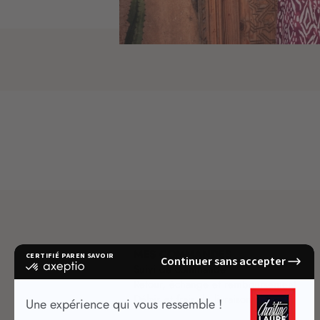
MES COMMANDES
Suivi de commande
Retour, échange et remboursement
Délais et frais de livraison