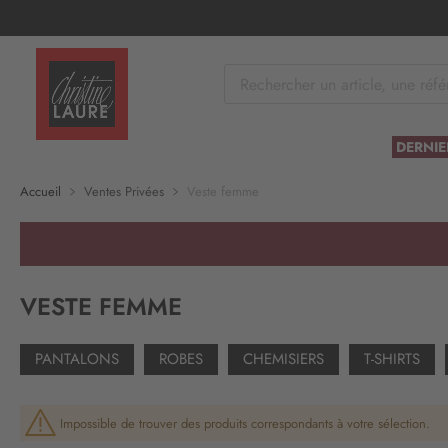
tenu
DERNIE
Accueil
Ventes Privées
Veste femme
VESTE FEMME
PANTALONS
ROBES
CHEMISIERS
T-SHIRTS
Impossible de trouver des produits correspondants à votre sélection.