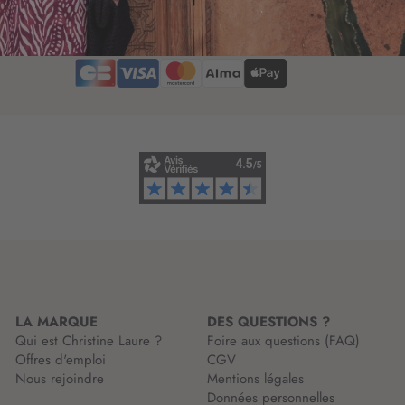
t
r
t
i
r
p
e
t
d
i
’
o
i
n
n
à
f
n
o
o
r
t
m
r
a
e
t
l
i
e
o
t
n
t
LA MARQUE
DES QUESTIONS ?
:
r
Qui est Christine Laure ?
Foire aux questions (FAQ)
e
Offres d'emploi
CGV
d
Nous rejoindre
Mentions légales
’
Données personnelles
i