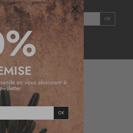
OK
Fermer
0%
EMISE
mande en vous abonnant à
DESSINÉ
ewsletter
EN FRANCE
LIVRAISON
OK
OFFERTE
EN BOUTIQUE