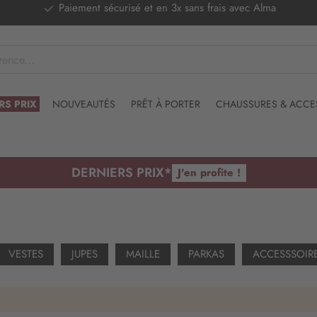
Paiement sécurisé et en 3x sans frais avec Alma
RS PRIX
NOUVEAUTÉS
PRÊT À PORTER
CHAUSSURES & ACCE
DERNIERS PRIX*
J'en profite !
VESTES
JUPES
MAILLE
PARKAS
ACCESSSOIR