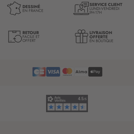
n
SERVICE CLIENT
DESSINÉ
LUNDI-VENDREDI
o
EN FRANCE
9H-17H
t
r
e
LIVRAISON
RETOUR
l
OFFERTE
FACILE ET
OFFERT
EN BOUTIQUE
e
t
t
r
e
d
’
i
n
f
o
r
m
a
t