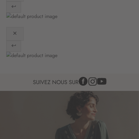
o
n
:
SUIVEZ NOUS SUR