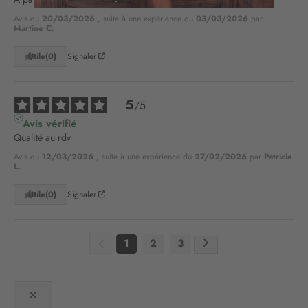
n
o
Avis du
20/03/2026
, suite à une expérience du
03/03/2026
par
Martine C.
t
r
Utile
(0)
Signaler
e
l
e
5
t
/
5
t
Avis vérifié
r
Qualité au rdv
e
Avis du
12/03/2026
, suite à une expérience du
27/02/2026
par
Patricia
d
L.
’
i
Utile
(0)
Signaler
n
f
o
1
2
3
r
m
a
t
i