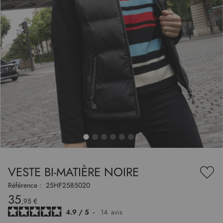
to
nning
e
VESTE BI-MATIÈRE NOIRE
es
Ajou
ry
à
Référence :
25HF2585020
ma
35
liste
,95 €
d’en
4.9
/
5
-
14
avis