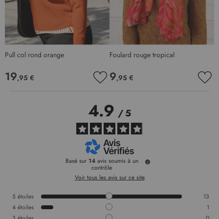
Pull col rond orange
Foulard rouge tropical
J
19
9
,95 €
,95 €
AJOUTER
AJO
À
À
MA
MA
4.9
LISTE
LIS
/
5
D’ENVIE
D’E
Basé sur
14
avis soumis à un
contrôle
Voir tous les avis sur ce site
5
étoiles
13
4
étoiles
1
3
étoiles
0