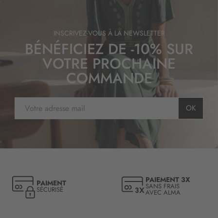
INSCRIVEZ-VOUS À LA NEWSLETTER
BÉNÉFICIEZ DE -10% SUR
VOTRE PROCHAINE
COMMANDE
I
OK
n
s
c
r
i
p
t
PAIEMENT 3X
PAIMENT
i
SANS FRAIS
SÉCURISÉ
AVEC ALMA
o
n
à