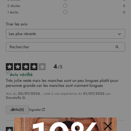
2
étoiles
0
1
étoile
0
Trier les avis
4
/
5
Avis vérifié
Très jolie veste mais les manches sont un peu longues plutôt pour 
personne grande car les manches sont vraiment longues
Avis du
20/07/2026
, suite à une expérience du
01/07/2026
par
Donatella G.
Utile
(0)
Signaler
5
/
5