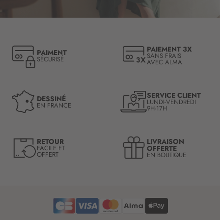
c
r
i
p
t
PAIEMENT 3X
PAIMENT
i
SANS FRAIS
SÉCURISÉ
AVEC ALMA
o
n
à
n
SERVICE CLIENT
DESSINÉ
LUNDI-VENDREDI
o
EN FRANCE
9H-17H
t
r
e
LIVRAISON
RETOUR
l
OFFERTE
FACILE ET
OFFERT
EN BOUTIQUE
e
t
t
r
e
d
’