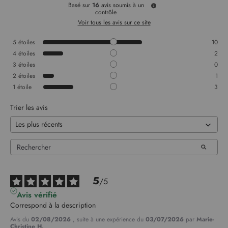
Basé sur
16
avis soumis à un
contrôle
Voir tous les avis sur ce site
5
étoiles
10
4
étoiles
2
3
étoiles
0
2
étoiles
1
1
étoile
3
Trier les avis
5
/
5
Avis vérifié
Correspond à la description
Avis du
02/08/2026
, suite à une expérience du
03/07/2026
par
Marie-
Christine H.