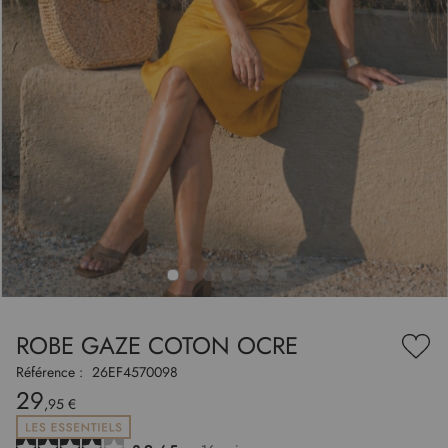
to
nning
e
ROBE GAZE COTON OCRE
es
Ajou
ry
à
Référence :
26EF4570098
ma
29
liste
,95 €
d’en