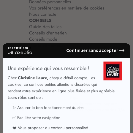
Données personnelles
Vos préférences en matière de cookies
Nous contacter
CONSEILS
Guide des tailles
Conseils d'entretien
Conseils mode
Guide vêtements
Vêtements pour femmes
Jupes été
Vêtements de qualité
Chemisiers
Robes
Tops
Jupes
T shirts manches longues
Jupes chic
T shirts manches courtes 3/4
Pulls et Gilets
Vestes chic