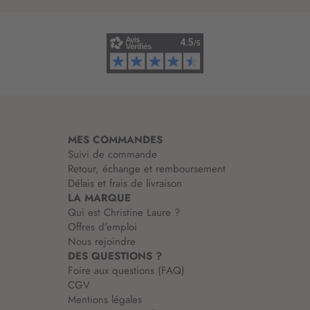
i
n
f
o
r
m
a
t
i
MES COMMANDES
o
Suivi de commande
n
Retour, échange et remboursement
:
Délais et frais de livraison
LA MARQUE
Qui est Christine Laure ?
Offres d'emploi
Nous rejoindre
DES QUESTIONS ?
Foire aux questions (FAQ)
CGV
Mentions légales