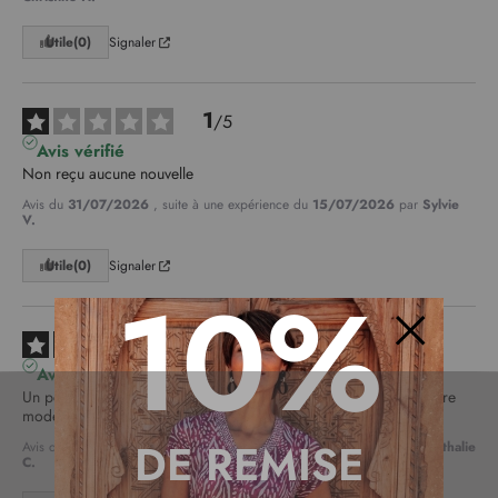
Utile
(0)
Signaler
1
/
5
Avis vérifié
Non reçu aucune nouvelle
Avis du
31/07/2026
, suite à une expérience du
15/07/2026
par
Sylvie
V.
Utile
(0)
Signaler
10%
4
/
5
Fermer
Avis vérifié
Un peu serrée à l'emmenchure. Je suis un peu plus carré que votre 
modèle.
DE REMISE
Avis du
30/07/2026
, suite à une expérience du
15/07/2026
par
Nathalie
C.