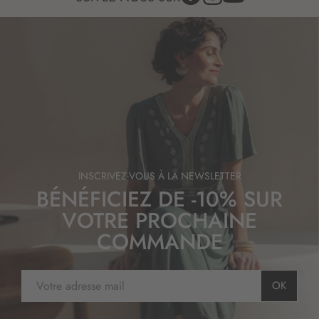
INSCRIVEZ-VOUS À LA NEWSLETTER
BÉNÉFICIEZ DE -10% SUR
VOTRE PROCHAINE
COMMANDE
I
OK
n
s