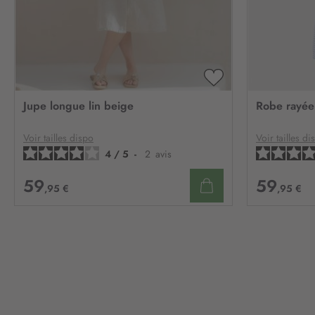
AJOUTER
À
Jupe longue lin beige
Robe rayée 
MA
LISTE
D’ENVIE
Voir tailles dispo
Voir tailles di
4
/
5
-
2
avis
59
59
,95 €
,95 €