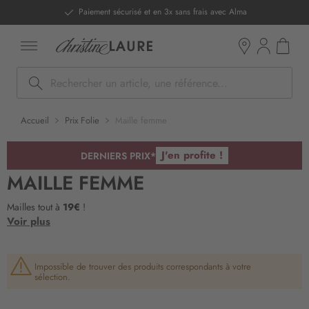
ntenu
Paiement sécurisé et en 3x sans frais avec Alma
Mon pan
Boutiques
Rechercher
Accueil
Prix Folie
Maille femme
J'en profite !
DERNIERS PRIX*
MAILLE FEMME
Mailles tout à
19€
!
Voir plus
Impossible de trouver des produits correspondants à votre
sélection.