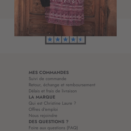
e
t
d
i
’
o
i
n
n
à
f
n
o
o
r
t
m
r
a
e
t
l
i
e
MES COMMANDES
o
t
Suivi de commande
n
t
Retour, échange et remboursement
:
r
Délais et frais de livraison
e
LA MARQUE
d
Qui est Christine Laure ?
’
Offres d'emploi
i
Nous rejoindre
n
DES QUESTIONS ?
f
Foire aux questions (FAQ)