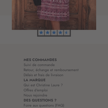
e
t
d
i
’
o
i
n
n
à
f
n
o
o
r
t
m
r
a
e
t
l
i
e
MES COMMANDES
o
t
Suivi de commande
n
t
Retour, échange et remboursement
:
r
Délais et frais de livraison
e
LA MARQUE
d
Qui est Christine Laure ?
’
Offres d'emploi
i
Nous rejoindre
n
DES QUESTIONS ?
f
Foire aux questions (FAQ)