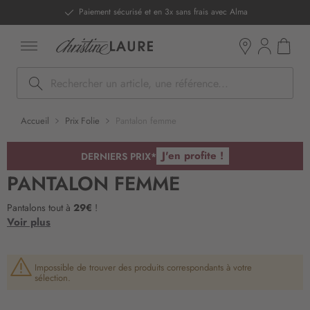
ntenu
Paiement sécurisé et en 3x sans frais avec Alma
Mon pan
Boutiques
Rechercher
Accueil
Prix Folie
Pantalon femme
J'en profite !
DERNIERS PRIX*
PANTALON FEMME
Pantalons tout à
29€
!
Voir plus
Impossible de trouver des produits correspondants à votre
sélection.