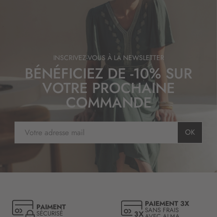
t
i
o
n
:
INSCRIVEZ-VOUS À LA NEWSLETTER
BÉNÉFICIEZ DE -10% SUR
VOTRE PROCHAINE
COMMANDE
I
OK
n
s
c
r
i
p
t
PAIEMENT 3X
PAIMENT
i
SANS FRAIS
SÉCURISÉ
AVEC ALMA