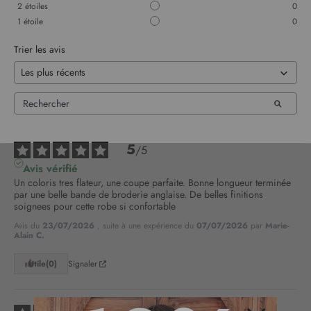
2
étoiles
0
1
étoile
0
Trier les avis
5
/
5
Avis vérifié
Un coloris tres flateur, une coupe parfaite. Bonne longueur terminée 
par une belle bande de broderie anglaise. De belles finitions 
soignees pour cette robe si confortable
Avis du
23/07/2026
, suite à une expérience du
07/07/2026
par
Marie-
Alain C.
Utile
(0)
Signaler