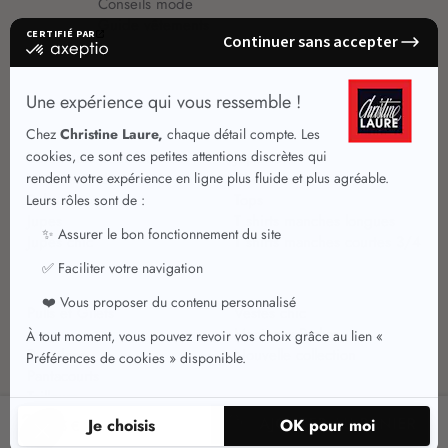
Conseils mode
Guide vêtements
Vêtements pour femmes
Jupes été
Vêtements de qualité
Chemisiers
Robes
Tops
Jupes
T shirts manches longues
Jupes chic
T shirts manches courtes 3/4
Pulls et Gilets
Vestes chic
Jeans
Manteaux Parkas
Pantalons
Nouvelle collection
Pantacourts
Tailleurs
39
AJOUTER AU PANIER
,95 €