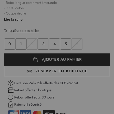
- Robe longue coton vert émeraude
- 100% coton
- Coupe droite
- Col tunisien avec revers et rabat
Lire la suite
- Manches courtes
- Fermeture par boutons sur l'avant
Tailles
Guide des tailles
- Ceinture en tissu à la taille dans le dos
- Bas festonné et motifs ajourés
0
1
2
3
4
5
6
- Tissu doux et fluide
- Élise mesure 1,75m et porte une taille 1
Longueur :
122 cm pour la première taille
AJOUTER AU PANIER
RÉSERVER EN BOUTIQUE
Livraison 24h/72h offerte dès 50€ d'achat
Retrait offert en boutique
Retour offert sous 30 jours
Paiement sécurisé