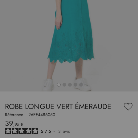
to
nning
e
ROBE LONGUE VERT ÉMERAUDE
es
Ajou
ry
à
Référence :
26EF4486050
ma
39
liste
,95 €
d’en
5
/
5
-
3
avis