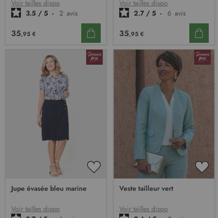
D’ENVIE
D’E
Voir tailles dispo
Voir tailles dispo
3.5
/
5
-
2
avis
2.7
/
5
-
6
avis
35
35
,95 €
,95 €
AJOUTER
AJO
À
À
Jupe évasée bleu marine
Veste tailleur vert
MA
MA
LISTE
LIST
D’ENVIE
D’E
Voir tailles dispo
Voir tailles dispo