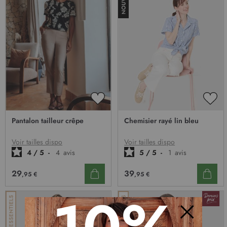
AJOUTER
AJO
À
À
Pantalon tailleur crêpe
Chemisier rayé lin bleu
MA
MA
LISTE
LIST
D’ENVIE
D’E
Voir tailles dispo
Voir tailles dispo
4
/
5
-
4
avis
5
/
5
-
1
avis
29
39
,95 €
,95 €