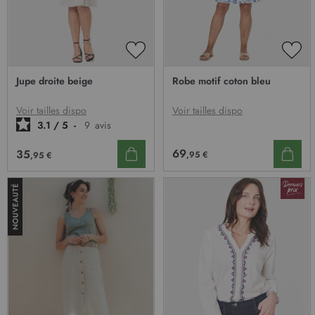
AJOUTER
AJO
À
À
Jupe droite beige
Robe motif coton bleu
MA
MA
LISTE
LIST
D’ENVIE
D’E
Voir tailles dispo
Voir tailles dispo
3.1
/
5
-
9
avis
69
35
,95 €
,95 €