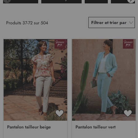
Filtrer et trier par
Produits
37
-
72
sur
504
AJOUTER
AJO
À
À
Pantalon tailleur beige
Pantalon tailleur vert
MA
MA
LISTE
LIST