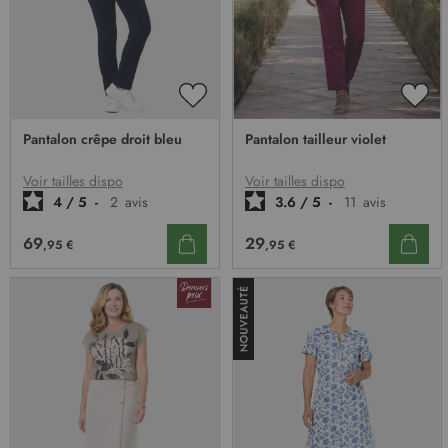
AJOUTER
AJO
À
À
Pantalon crêpe droit bleu
Pantalon tailleur violet
MA
MA
LISTE
LIST
D’ENVIE
D’E
Voir tailles dispo
Voir tailles dispo
4
/
5
-
2
avis
3.6
/
5
-
11
avis
69
29
,95 €
,95 €