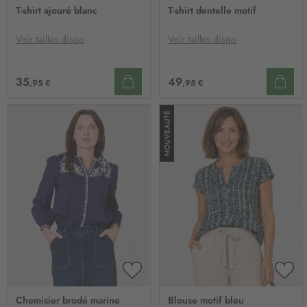
À
À
T-shirt ajouré blanc
T-shirt dentelle motif
MA
MA
LISTE
LIST
D’ENVIE
D’E
Voir tailles dispo
Voir tailles dispo
35
49
,95 €
,95 €
AJOUTER
AJO
À
À
Chemisier brodé marine
Blouse motif bleu
MA
MA