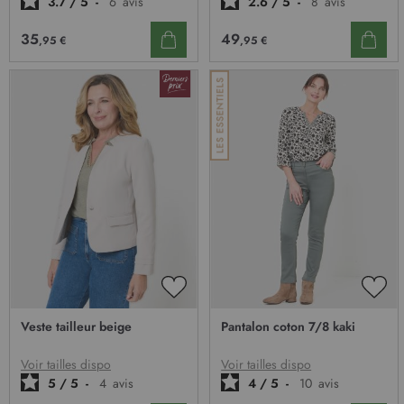
3.7
/
5
-
6
avis
2.6
/
5
-
8
avis
35
49
,95 €
,95 €
AJOUTER
AJO
À
À
Veste tailleur beige
Pantalon coton 7/8 kaki
MA
MA
LISTE
LIST
D’ENVIE
D’E
Voir tailles dispo
Voir tailles dispo
5
/
5
-
4
avis
4
/
5
-
10
avis