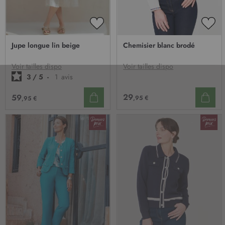
AJOUTER
AJO
À
À
Jupe longue lin beige
Chemisier blanc brodé
MA
MA
LISTE
LIST
D’ENVIE
D’E
Voir tailles dispo
Voir tailles dispo
3
/
5
-
1
avis
29
59
,95 €
,95 €