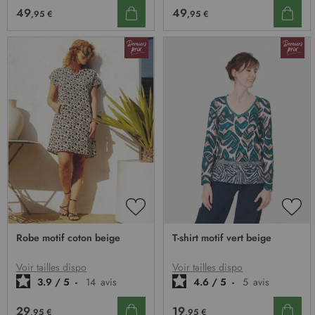
49
49
,95 €
,95 €
AJOUTER
AJO
À
À
Robe motif coton beige
T-shirt motif vert beige
MA
MA
LISTE
LIST
D’ENVIE
D’E
Voir tailles dispo
Voir tailles dispo
3.9
/
5
-
14
avis
4.6
/
5
-
5
avis
29
19
,95 €
,95 €