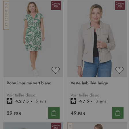
AJOUTER
AJO
À
À
Robe imprimé vert blanc
Veste habillée beige
MA
MA
LISTE
LIST
D’ENVIE
D’E
Voir tailles dispo
Voir tailles dispo
4.2
/
5
-
5
avis
4
/
5
-
3
avis
29
49
,95 €
,95 €