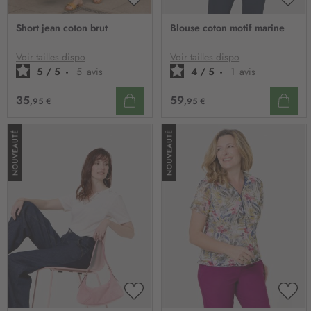
AJOUTER
AJO
À
À
Short jean coton brut
Blouse coton motif marine
MA
MA
LISTE
LIST
D’ENVIE
D’E
Voir tailles dispo
Voir tailles dispo
5
/
5
-
5
avis
4
/
5
-
1
avis
35
59
,95 €
,95 €
AJOUTER
AJO