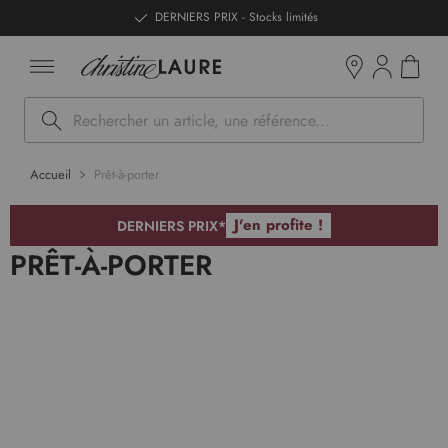
ntenu
DERNIERS PRIX - Stocks limités
Mon pan
Boutiques
Rechercher
Accueil
Prêt-à-porter
J'en profite !
DERNIERS PRIX*
PRÊT-À-PORTER