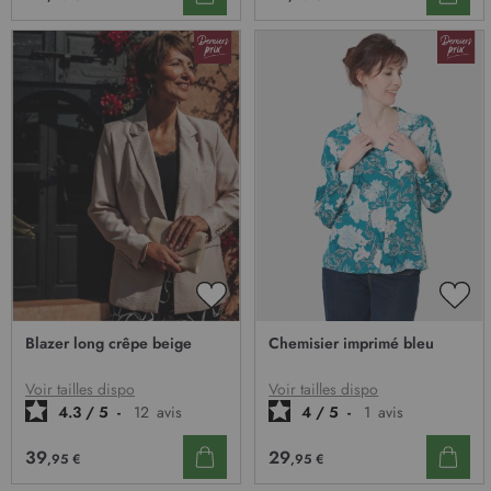
AJOUTER
AJO
À
À
Blazer long crêpe beige
Chemisier imprimé bleu
MA
MA
LISTE
LIST
D’ENVIE
D’E
Voir tailles dispo
Voir tailles dispo
4.3
/
5
-
12
avis
4
/
5
-
1
avis
39
29
,95 €
,95 €