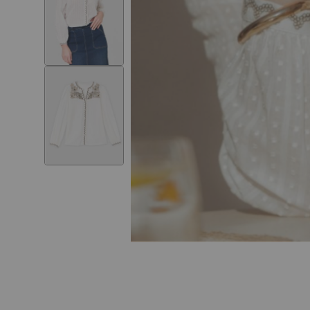
Skip to
the
beginning
of the
images
gallery