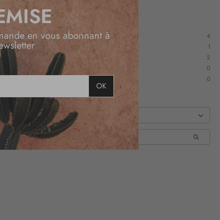
EMISE
mande en vous abonnant à
4
ewsletter
1
2
0
0
OK