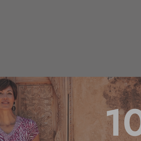
1
4.3
/
5
Basé sur
7
avis soumis à un