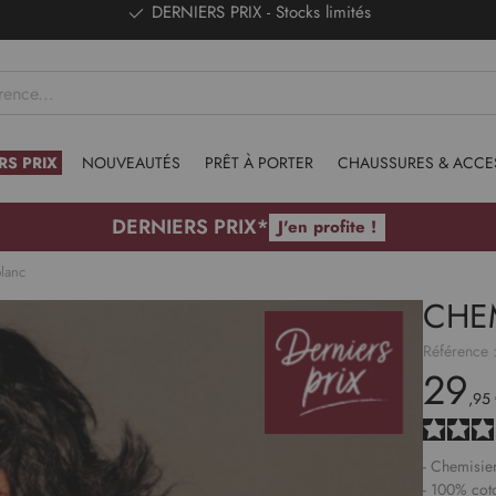
DERNIERS PRIX - Stocks limités
RS PRIX
NOUVEAUTÉS
PRÊT À PORTER
CHAUSSURES & ACCE
DERNIERS PRIX*
J'en profite !
lanc
CHE
Référence 
29
,95
- Chemisie
- 100% cot