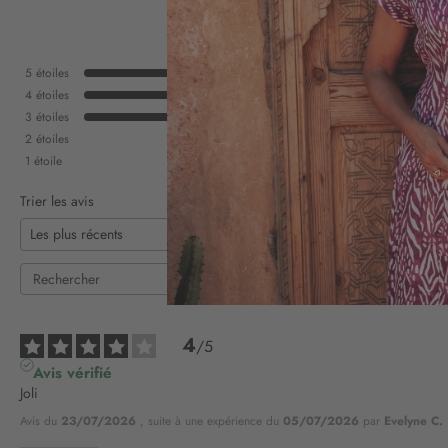
5
étoiles
4
étoiles
3
étoiles
2
étoiles
1
étoile
Trier les avis
4
/
5
Avis vérifié
Joli
Avis du
23/07/2026
, suite à une expérience du
05/07/2026
par
Evelyne C.