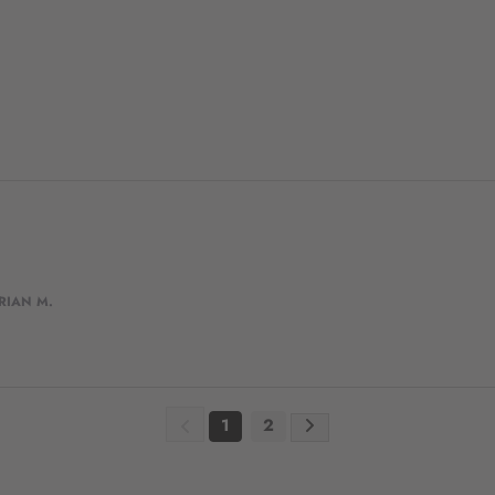
n
:
RIAN M.
1
2