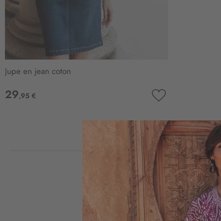
Jupe en jean coton
29
,95 €
AJOUTER
À
MA
LISTE
D’ENVIE