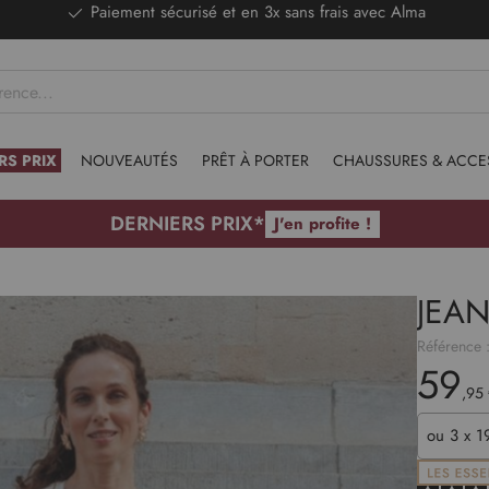
DERNIERS PRIX - Stocks limités
RS PRIX
NOUVEAUTÉS
PRÊT À PORTER
CHAUSSURES & ACCE
DERNIERS PRIX*
J'en profite !
JEA
Référence 
59
,95
ou
3 x 