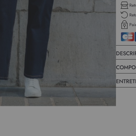
Ret
Ret
Pai
DESCRI
COMPO
ENTRET