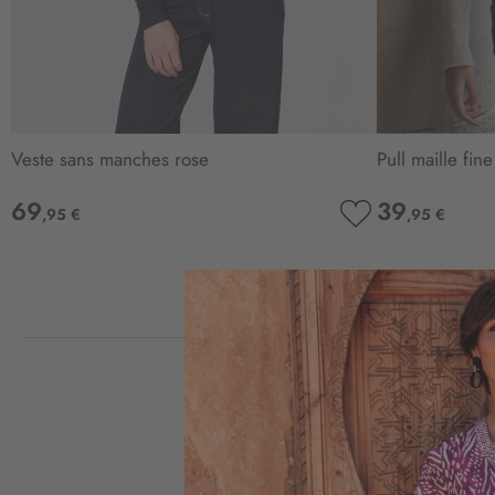
Veste sans manches rose
Pull maille fin
69
39
,95 €
,95 €
AJOUTER
À
MA
LISTE
D’ENVIE