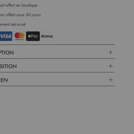
rait offert en boutique
our offert sous 30 jours
ement sécurisé
PTION
SITION
IEN