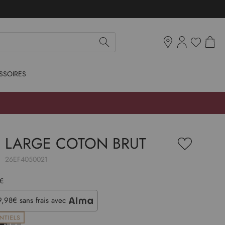
Mon pan
Ma liste d'env
Boutiques
SSOIRES
N LARGE COTON BRUT
Ajouter
à
:
26EF4050021
ma
liste
d’envie
 €
19,98€
sans frais avec