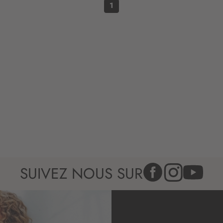
n
1
:
SUIVEZ NOUS SUR