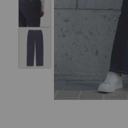
Skip to
the
beginning
of the
images
gallery