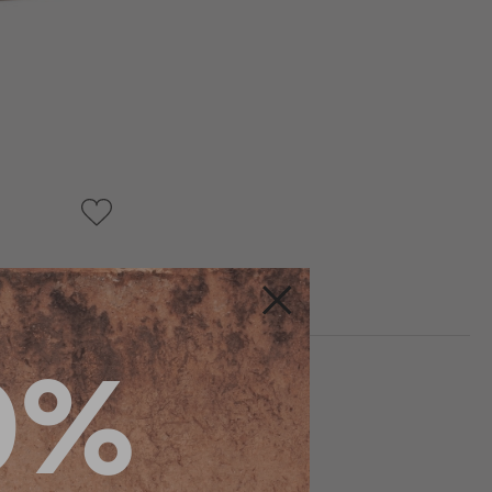
AJOUTER
À
MA
LISTE
D’ENVIE
Fermer
0%