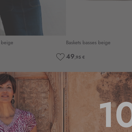
e beige
Baskets basses beige
49
,95 €
AJOUTER
À
MA
LISTE
D’ENVIE
1
3.7
/
5
Basé sur
3
avis soumis à un