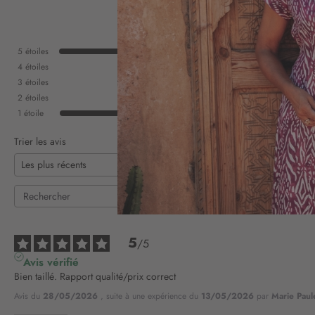
5
étoiles
4
étoiles
3
étoiles
2
étoiles
1
étoile
Trier les avis
5
/
5
Avis vérifié
Bien taillé. Rapport qualité/prix correct
Avis du
28/05/2026
, suite à une expérience du
13/05/2026
par
Marie Paul