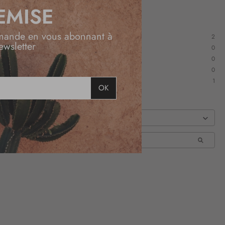
EMISE
mande en vous abonnant à
2
ewsletter
0
0
0
1
OK