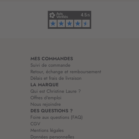
i
m
n
a
f
t
o
i
r
o
m
n
a
:
t
i
MES COMMANDES
o
Suivi de commande
n
Retour, échange et remboursement
:
Délais et frais de livraison
LA MARQUE
Qui est Christine Laure ?
Offres d'emploi
Nous rejoindre
DES QUESTIONS ?
Foire aux questions (FAQ)
CGV
Mentions légales
Données personnelles