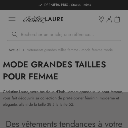
ntenu
DERNIERS PRIX - Stocks limités
Mon pan
Boutiques
Rechercher
Accueil
Vêtements grandes tailles femme - Mode femme ronde
MODE GRANDES TAILLES
POUR FEMME
Christine Laure, votre boutique d’habillement grande taille pour femme,
vous fait découvrir sa collection de
prêt-à-porter féminin
, moderne et
élégante, allant de la taille 38 à la taille 52.
Des vêtements tendances à votre