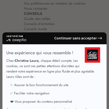
Vos préférences en matière de cookies
Nous contacter
CONSEILS
Guide des tailles
Conseils d'entretien
Conseils mode
Guide vêtements
Vêtements pour femmes
Jupes été
Vêtements de qualité
Chemisiers
Robes
Tops
Jupes
T shirts manches longues
Jupes chic
T shirts manches courtes 3/4
Pulls et Gilets
Vestes chic