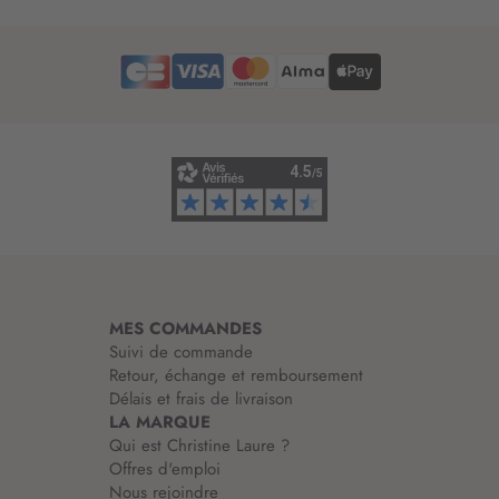
t
r
e
d
’
i
n
f
o
r
m
a
t
i
MES COMMANDES
o
Suivi de commande
n
Retour, échange et remboursement
:
Délais et frais de livraison
LA MARQUE
Qui est Christine Laure ?
Offres d'emploi
Nous rejoindre