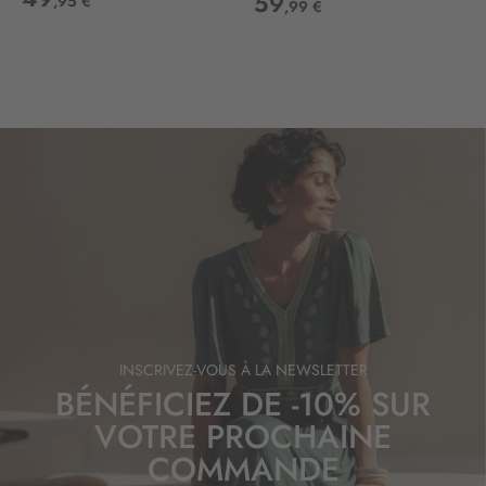
59
,95 €
,99 €
f
o
r
m
a
t
i
o
n
:
INSCRIVEZ-VOUS À LA NEWSLETTER
BÉNÉFICIEZ DE -10% SUR
VOTRE PROCHAINE
COMMANDE