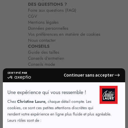
DES QUESTIONS ?
Foire aux questions (FAQ)
CGV
Mentions légales
Données personnelles
Vos préférences en matière de cookies
Nous contacter
CONSEILS
Guide des tailles
Conseils d'entretien
Conseils mode
Guide vêtements
Vêtements pour femmes
Jupes été
Vêtements de qualité
Chemisiers
Robes
Tops
Jupes
T shirts manches longues