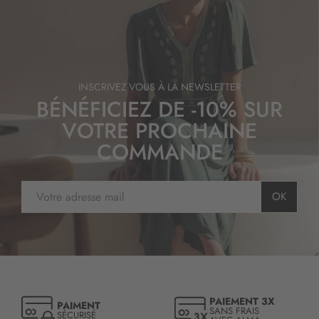
INSCRIVEZ-VOUS À LA NEWSLETTER
BÉNÉFICIEZ DE -10% SUR
VOTRE PROCHAINE
COMMANDE
I
OK
n
s
c
r
i
p
t
PAIEMENT 3X
PAIMENT
i
SANS FRAIS
SÉCURISÉ