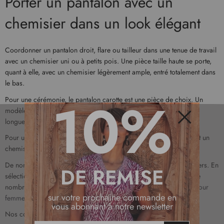
Porter un pantalon avec un
chemisier dans un look élégant
Coordonner un pantalon droit, flare ou tailleur dans une tenue de travail
avec un chemisier uni ou à petits pois. Une pièce taille haute se porte,
quant à elle, avec un chemisier légèrement ample, entré totalement dans
le bas.
10%
Pour une cérémonie, le pantalon carotte est une pièce de choix. Un
modèle bleu marine s’associe alors avec un chemisier à manches
longues blanc et des escarpins.
Fermer
Pour une touche de glamour, optez pour un pantalon taille haute et un
chemisier légèrement transparent.
De nombreux pantalons peuvent se coordonner avec des chemisiers. En
DE REMISE
sélectionnant avec attention le modèle, vous pourrez l’adapter à de
nombreux styles. Venez découvrir notre sélection de
chemisiers pour
sur votre prochaine commande en
femmes
.
vous abonnant à notre newsletter
Nos conseils mode :