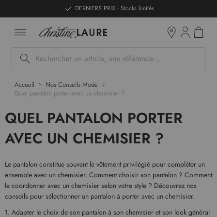
ntenu
DERNIERS PRIX - Stocks limités
Mon pan
Boutiques
Rechercher
Accueil
Nos Conseils Mode
Quel pantalon porter avec un chemisier ?
QUEL PANTALON PORTER
AVEC UN CHEMISIER ?
Le pantalon constitue souvent le vêtement privilégié pour compléter un
ensemble avec un chemisier. Comment choisir son pantalon ? Comment
le coordonner avec un chemisier selon votre style ? Découvrez nos
conseils pour sélectionner un pantalon à porter avec un chemisier.
1. Adapter le choix de son pantalon à son chemisier et son look général