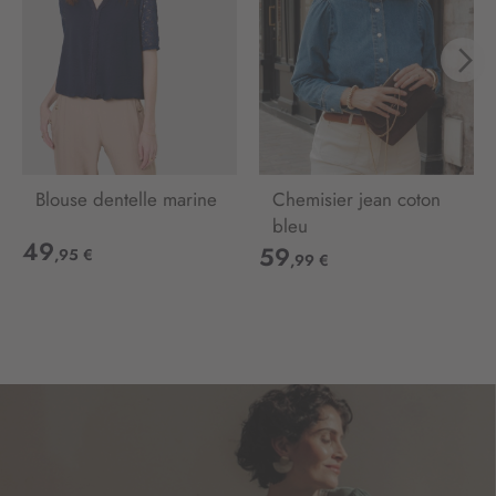
e
d
’
i
n
f
o
r
Blouse dentelle marine
Chemisier jean coton
m
bleu
a
49
t
59
,95 €
,99 €
i
o
n
: