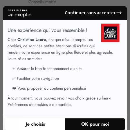
Conseils mode
Guide vêtements
Vêtements pour femmes
Jupes été
Vêtements de qualité
Chemisiers
Robes
Tops
Jupes
T shirts manches longues
Jupes chic
T shirts manches courtes 3/4
Pulls et Gilets
Vestes chic
Jeans
Manteaux Parkas
Pantalons
Nouvelle collection
Pantacourts
Tailleurs