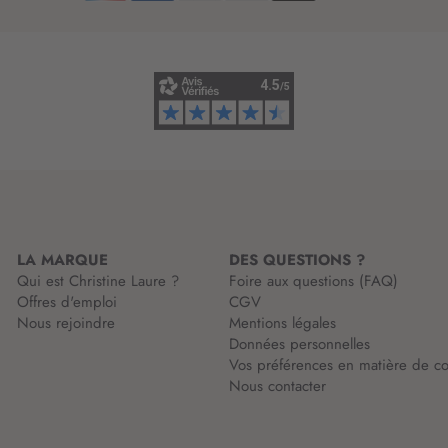
’
i
n
f
o
r
m
a
t
i
o
n
LA MARQUE
DES QUESTIONS ?
:
Qui est Christine Laure ?
Foire aux questions (FAQ)
Offres d'emploi
CGV
Nous rejoindre
Mentions légales
Données personnelles
Vos préférences en matière de co
Nous contacter