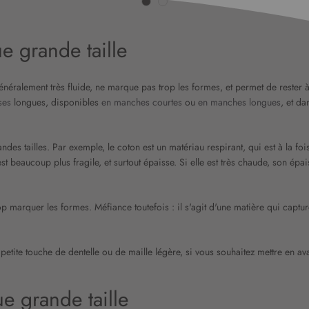
e grande taille
néralement très fluide, ne marque pas trop les formes, et permet de rester à 
ses
longues, disponibles
en manches courtes
ou
en manches longues
, et d
s tailles. Par exemple, le coton est un matériau respirant, qui est à la fois c
 est beaucoup plus fragile, et surtout épaisse. Si elle est très chaude, son 
op marquer les formes. Méfiance toutefois : il s'agit d'une matière qui captur
petite touche de dentelle ou de maille légère, si vous souhaitez mettre en ava
ue grande taille