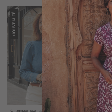
Chemisier jean coton bleu
Surchemise