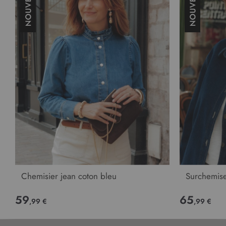
Chemisier jean coton bleu
Surchemise
59
65
,99 €
,99 €