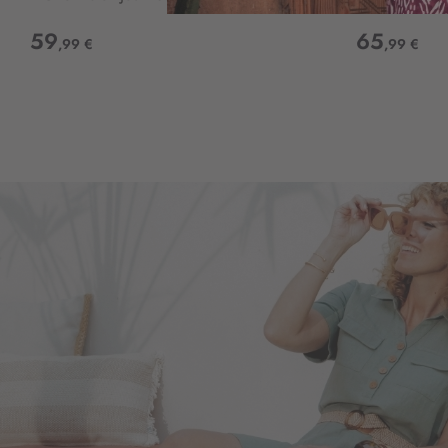
59
65
,99 €
,99 €