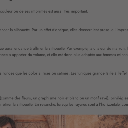
a couleur ou de ses imprimés est aussi très important.
cer la silhouette. Par un effet d'optique, elles donneraient presque l'impr
e aura tendance à affiner la silhouette. Par exemple, la chaleur du marron, le
ance a apporter du volume, et elle est donc plus adaptée aux femmes mince
ondes que les coloris irisés ou satinés. Les tuniques grande taille à l'effet m
omme des fleurs, un graphisme noir et blanc ou un motif rayé), privilégiez le
 étirer la silhouette. En revanche, lorsqu les rayures sont à l'horizontale, co
ques confortables,
chemisiers
élégants,
chemises fluides
,
blouses chics
, ain