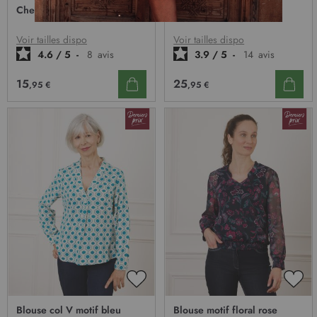
à
À
À
Chemisier satiné ocre
Chemisier satiné beige
MA
MA
n
LISTE
LIST
o
D’ENVIE
D’E
Voir tailles dispo
Voir tailles dispo
t
4.6
/
5
-
8
avis
3.9
/
5
-
14
avis
r
e
15
25
,95 €
,95 €
l
e
t
t
r
e
d
’
i
n
f
o
r
m
AJOUTER
AJO
a
À
À
Blouse col V motif bleu
Blouse motif floral rose
t
MA
MA