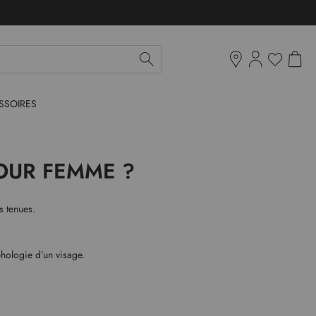
Mon pan
Ma liste d'env
Boutiques
SSOIRES
POUR FEMME ?
s tenues.
phologie d’un visage.