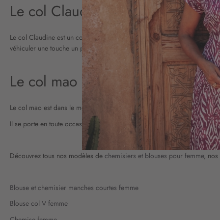
Le col Claudine
Le col Claudine est un col rond qui est donc défini par ses pointes arrondi
véhiculer une touche un peu rétro !
Le col mao
Le col mao est dans le même style que le col officier. En effet, il n’a pas
Il se porte en toute occasion, que ce soit pour un look chic ou plus déco
Découvrez tous nos modèles de
chemisiers et blouses pour femme
, nos
Blouse et chemisier manches courtes femme
Blouse col V femme
Chemise femme