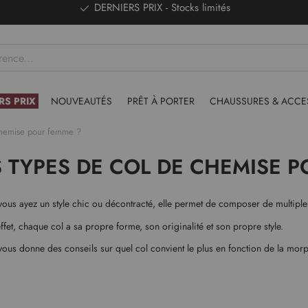
DERNIERS PRIX - Stocks limités
RS PRIX
NOUVEAUTÉS
PRÊT À PORTER
CHAUSSURES & ACCE
 chemise pour femme ?
S TYPES DE COL DE CHEMISE 
vous ayez un style chic ou décontracté, elle permet de composer de multiple
fet, chaque col a sa propre forme, son originalité et son propre style.
 vous donne des conseils sur quel col convient le plus en fonction de la mor