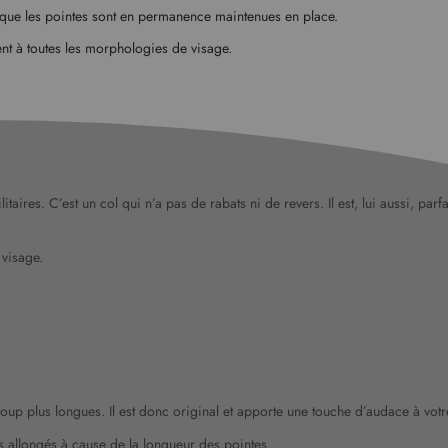
puisque les pointes sont en permanence maintenues en place.
ent à toutes les morphologies de visage.
aires. C’est un col qui n’a pas de rabats ni de revers. Il est, lui aussi, pa
 visage.
oup plus longues. Il est donc original et apporte une touche d’audace à votr
us allongés à cause de la longueur des pointes.