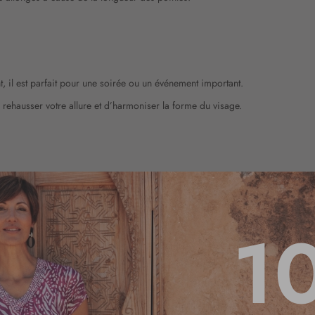
nt, il est parfait pour une soirée ou un événement important.
e rehausser votre allure et d’harmoniser la forme du visage.
1
ur du cou. Cela signifie que les rabats sont à l’intérieur et ne sont donc pre
 et apporte donc une pointe de décontraction à une chemise classique.