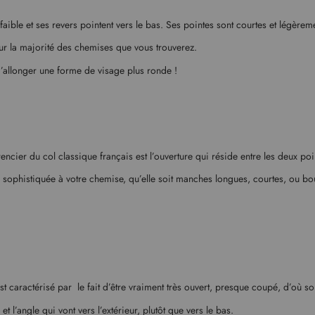
faible et ses revers pointent vers le bas. Ses pointes sont courtes et légèrem
z sur la majorité des chemises que vous trouverez.
d’allonger une forme de visage plus ronde !
encier du col classique français est l’ouverture qui réside entre les deux point
s sophistiquée à votre chemise, qu’elle soit manches longues, courtes, ou bou
l est caractérisé par le fait d’être vraiment très ouvert, presque coupé, d’où s
t l’angle qui vont vers l’extérieur, plutôt que vers le bas.