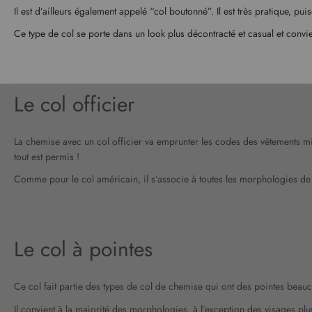
Il est d’ailleurs également appelé “col boutonné”. Il est très pratique, 
Ce type de col se porte dans un look plus décontracté et casual et convi
Le col officier
La chemise avec un col officier va emprunter les codes des vêtements milit
tout est permis !
Comme pour le col américain, il s’associe à toutes les morphologies de
Le col à pointes
Ce col fait partie des types de col de chemise qui ont des pointes beauc
Il convient à la majorité des morphologies, à l’exception des visages pl