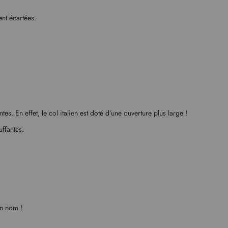
ent écartées.
es. En effet, le col italien est doté d’une ouverture plus large !
ffantes.
on nom !