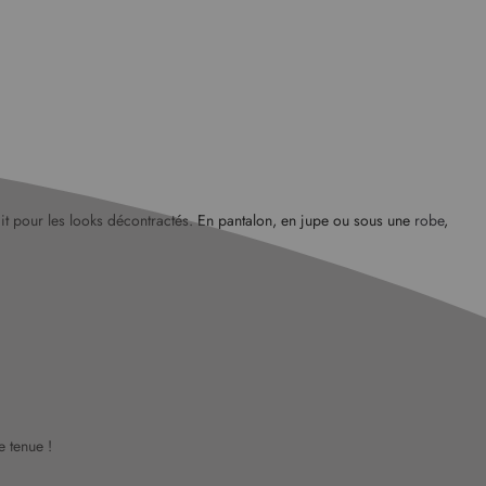
rfait pour les looks décontractés. En pantalon, en jupe ou sous une
robe
,
e tenue !