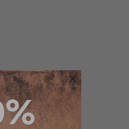
Fermer
0%
sque pas visibles.