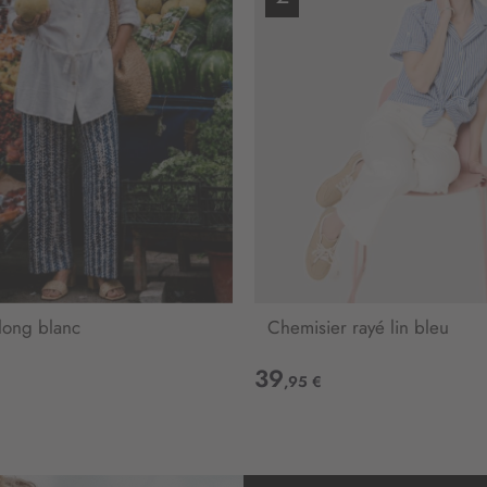
n
:
long blanc
Chemisier rayé lin bleu
39
,95 €