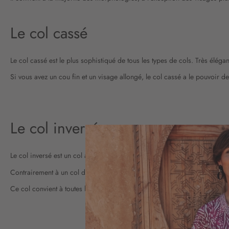
Le col cassé
Le col cassé est le plus sophistiqué de tous les types de cols. Très éléga
Si vous avez un cou fin et un visage allongé, le col cassé a le pouvoir d
Le col inversé
Le col inversé est un col assez particulier !
Contrairement à un col de chemise classique, ce col est rentré à l’intérie
Ce col convient à toutes les morphologies ! Il a un style assez original