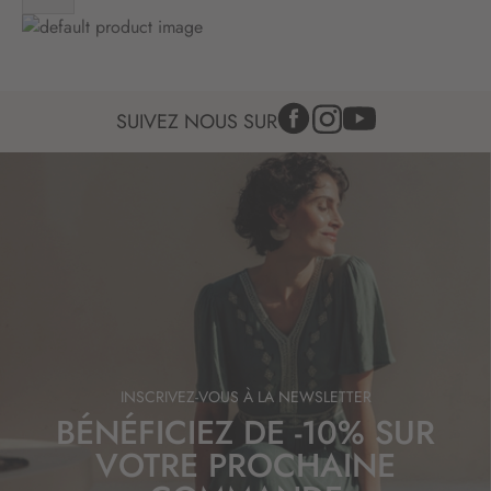
f
o
r
m
a
SUIVEZ NOUS SUR
t
i
o
n
:
INSCRIVEZ-VOUS À LA NEWSLETTER
BÉNÉFICIEZ DE -10% SUR
VOTRE PROCHAINE