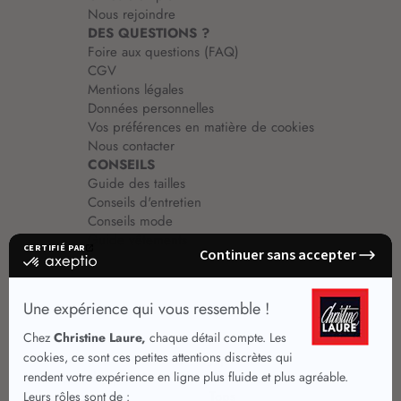
Nous rejoindre
DES QUESTIONS ?
Foire aux questions (FAQ)
CGV
Mentions légales
Données personnelles
Vos préférences en matière de cookies
Nous contacter
CONSEILS
Guide des tailles
Conseils d'entretien
Conseils mode
Guide vêtements
Vêtements pour femmes
Jupes été
Vêtements de qualité
Chemisiers
Robes
Tops