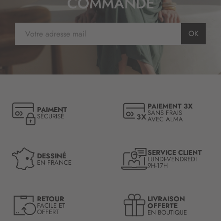
COMMANDE
I
OK
n
s
c
r
i
p
t
PAIEMENT 3X
PAIMENT
i
SANS FRAIS
SÉCURISÉ
AVEC ALMA
o
n
à
n
SERVICE CLIENT
DESSINÉ
LUNDI-VENDREDI
o
EN FRANCE
9H-17H
t
r
e
LIVRAISON
RETOUR
l
OFFERTE
FACILE ET
OFFERT
EN BOUTIQUE
e