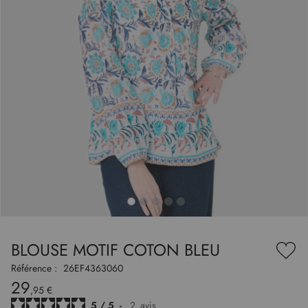
to
nning
e
BLOUSE MOTIF COTON BLEU
es
Ajou
ry
à
Référence :
26EF4363060
ma
29
liste
,95 €
d’en
5
/
5
-
2
avis