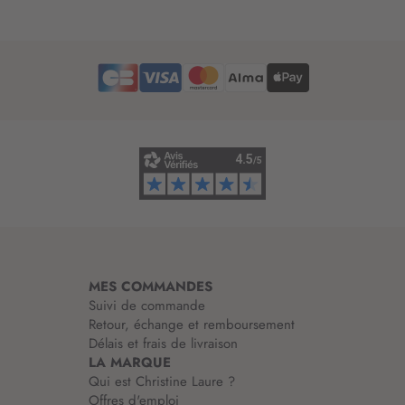
t
t
r
e
d
’
i
n
f
o
r
m
a
t
i
MES COMMANDES
o
Suivi de commande
n
Retour, échange et remboursement
:
Délais et frais de livraison
LA MARQUE
Qui est Christine Laure ?
Offres d'emploi