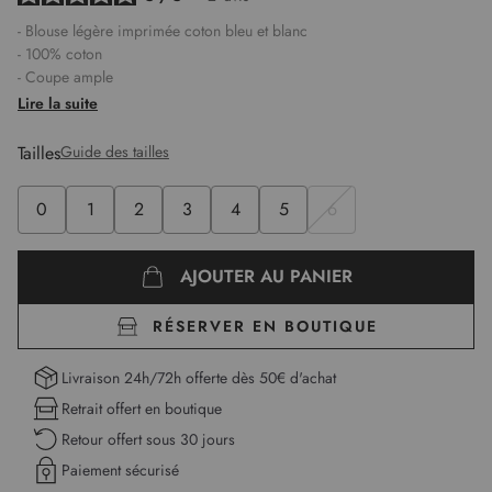
- Blouse légère imprimée coton bleu et blanc
- 100% coton
- Coupe ample
- Col tunisien avec finition petits boutons effet bois
Lire la suite
- Manches longues élastiquées
- Motif style floral
Tailles
Guide des tailles
- Corps doublé
- Fronces dans le dos et pli stylisé à l'avant
0
1
2
3
4
5
6
- Tissu doux et souple
- Élise mesure 1,75m et porte une taille 1
Longueur :
67 cm pour la première taille
AJOUTER AU PANIER
RÉSERVER EN BOUTIQUE
Livraison 24h/72h offerte dès 50€ d'achat
Retrait offert en boutique
Retour offert sous 30 jours
Paiement sécurisé